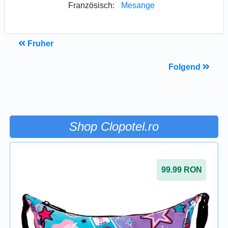
Französisch:
Mesange
Fruher
Folgend
Shop Clopotel.ro
99.99
RON