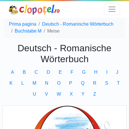
Prima pagina
Deutsch - Romanische Wörterbuch
Buchstabe M
Meise
Deutsch - Romanische
Wörterbuch
A
B
C
D
E
F
G
H
I
J
K
L
M
N
O
P
Q
R
S
T
U
V
W
X
Y
Z