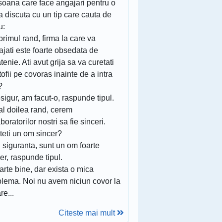
soana care face angajari pentru o
a discuta cu un tip care cauta de
u:
 primul rand, firma la care va
jati este foarte obsedata de
tenie. Ati avut grija sa va curetati
ofii pe covoras inainte de a intra
?
sigur, am facut-o, raspunde tipul.
 al doilea rand, cerem
boratorilor nostri sa fie sinceri.
teti un om sincer?
 siguranta, sunt un om foarte
er, raspunde tipul.
arte bine, dar exista o mica
blema. Noi nu avem niciun covor la
re...
Citeste mai mult