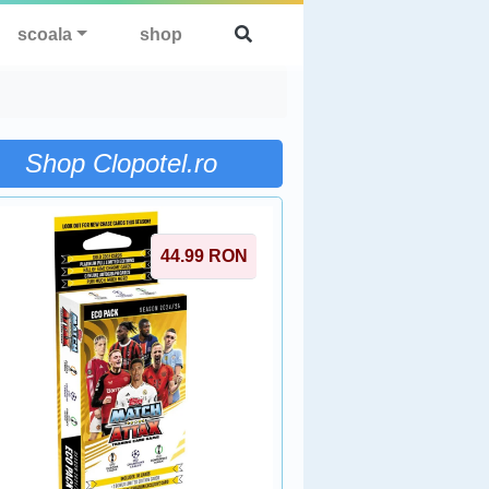
scoala
shop
Shop Clopotel.ro
44.99
RON