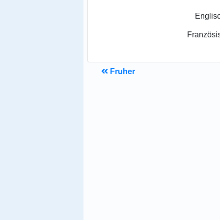
Englis
Französi
Fruher