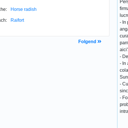
Per
firm
che:
Horse radish
lucr
sch:
Raifort
- In
anga
cura
Folgend
pant
aici
- De
- In
cola
Sun
- Cu
sinc
- Fo
pro
intra