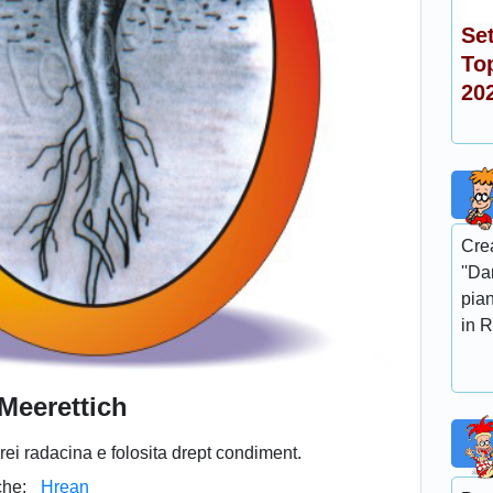
Se
To
20
Crea
''Da
pian
in R
Meerettich
arei radacina e folosita drept condiment.
he:
Hrean