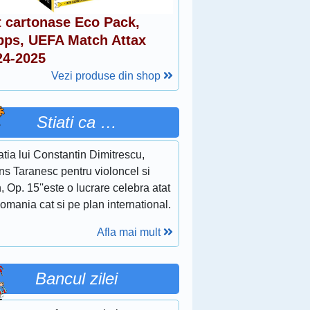
t cartonase Eco Pack,
pps, UEFA Match Attax
24-2025
Vezi produse din shop
Stiati ca …
tia lui Constantin Dimitrescu,
ns Taranesc pentru violoncel si
, Op. 15''este o lucrare celebra atat
omania cat si pe plan international.
Afla mai mult
Bancul zilei