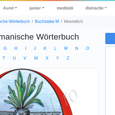
Aurel
junior
meditatii
distractie
sche Wörterbuch
Buchstabe M
Meerettich
manische Wörterbuch
G
H
I
J
K
L
M
N
O
T
U
V
W
X
Y
Z