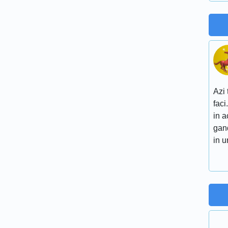
Azi 
faci
in a
gand
in 