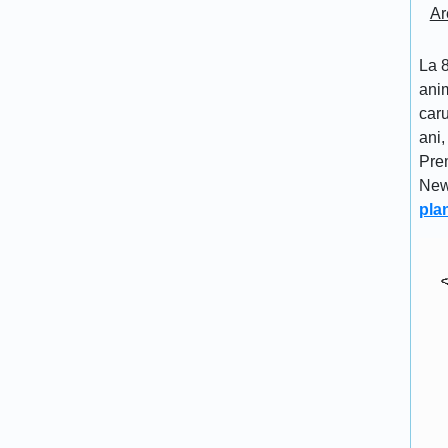
Ar
La 8
anim
caru
ani,
Pre
New
pla