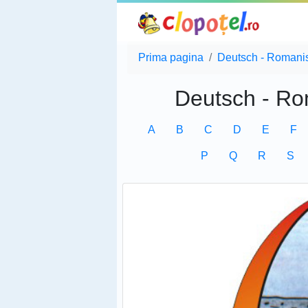
Prima pagina
Deutsch - Romani
Deutsch - Ro
A
B
C
D
E
F
P
Q
R
S