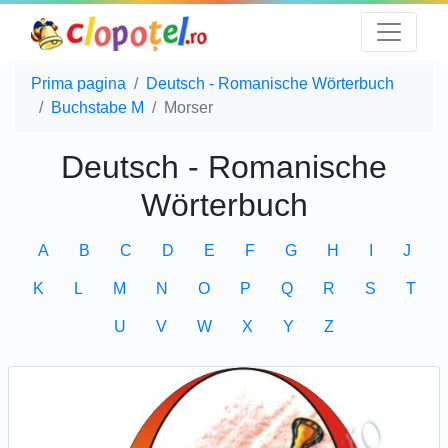
Prima pagina
Deutsch - Romanische Wörterbuch
Buchstabe M
Morser
Deutsch - Romanische
Wörterbuch
A
B
C
D
E
F
G
H
I
J
K
L
M
N
O
P
Q
R
S
T
U
V
W
X
Y
Z