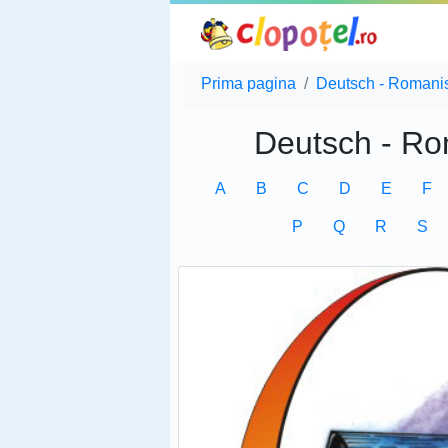
Prima pagina
Deutsch - Romani
Deutsch - Ro
A
B
C
D
E
F
P
Q
R
S