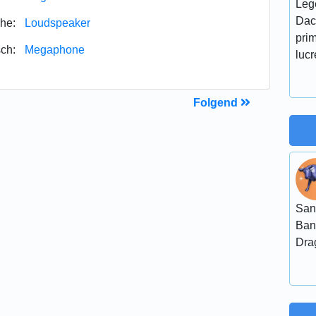
Leg
Daca
he:
Loudspeaker
prim
ch:
Megaphone
luc
Folgend
San
Ban
Dra