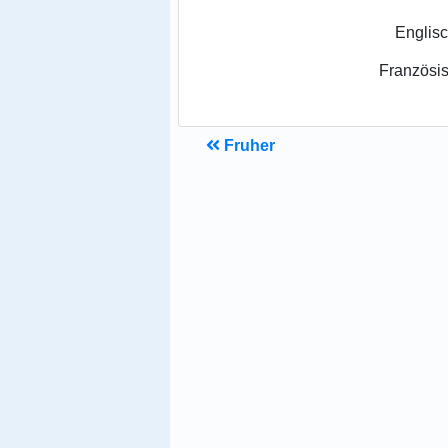
Englisc
Französis
Fruher