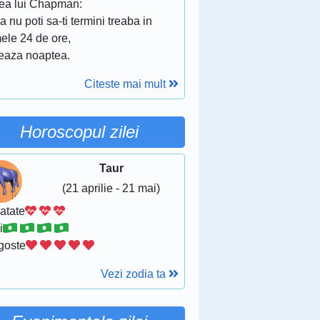
ea lui Chapman:
 nu poti sa-ti termini treaba in
ele 24 de ore,
reaza noaptea.
Citeste mai mult
Horoscopul zilei
Taur
(21 aprilie - 21 mai)
atate
i
goste
Vezi zodia ta