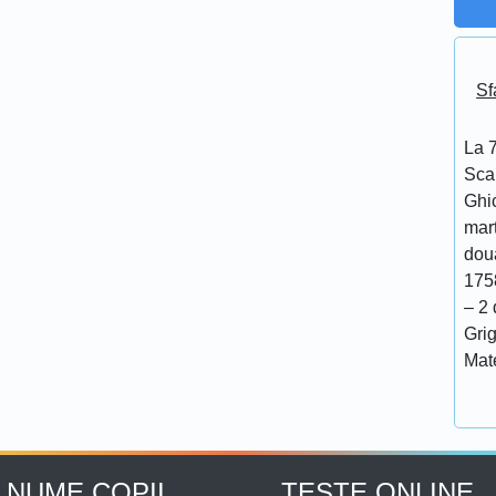
Sf
La 7
Scar
Ghi
mar
doua
175
– 2 
Grig
Mat
NUME COPII
TESTE ONLINE