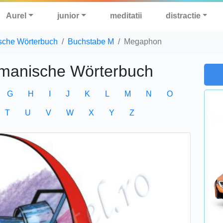
Aurel
junior
meditatii
distractie
sche Wörterbuch
Buchstabe M
Megaphon
manische Wörterbuch
G
H
I
J
K
L
M
N
O
T
U
V
W
X
Y
Z