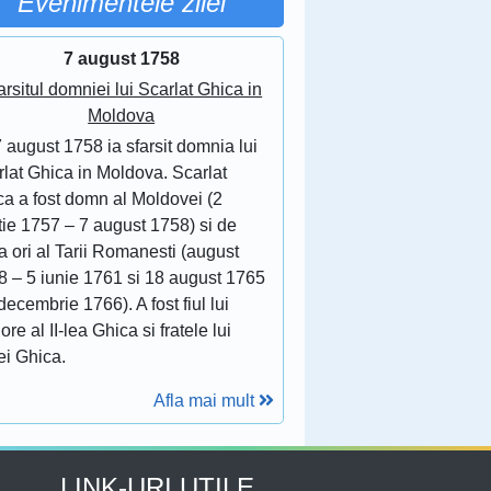
Evenimentele zilei
7 august 1758
arsitul domniei lui Scarlat Ghica in
Moldova
 august 1758 ia sfarsit domnia lui
lat Ghica in Moldova. Scarlat
ca a fost domn al Moldovei (2
tie 1757 – 7 august 1758) si de
 ori al Tarii Romanesti (august
8 – 5 iunie 1761 si 18 august 1765
decembrie 1766). A fost fiul lui
ore al II-lea Ghica si fratele lui
ei Ghica.
Afla mai mult
LINK-URI UTILE