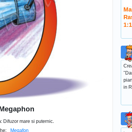
Ma
Ra
1:1
Crea
''Da
pian
in R
Megaphon
n
: Difuzor mare si puternic.
he:
Megafon