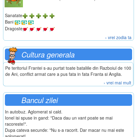
Sanatate
Bani
Dragoste
› vrei zodia ta
Cultura generala
Pe teritoriul Frantei s-au purtat toate bataliile din Razboiul de 100
de Ani, conflict armat care a pus fata in fata Franta si Anglia.
› vrei mai mult
Bancul zilei
In autobuz. Aglomerat si cald.
Ionel isi spuse in gand: "Daca dau un vant poate se mai
racoreste!".
Dupa cateva secunde: "Nu s-a racorit. Dar macar nu mai este
aglomerat!