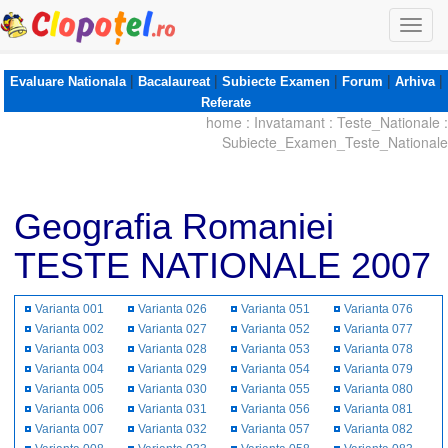
Togg
navi
|
|
|
|
|
Evaluare Nationala
Bacalaureat
Subiecte Examen
Forum
Arhiva
Referate
home
:
Invatamant
:
Teste_Nationale
:
Subiecte_Examen_Teste_Nationale
Geografia Romaniei
TESTE NATIONALE 2007
Varianta 001
Varianta 026
Varianta 051
Varianta 076
Varianta 002
Varianta 027
Varianta 052
Varianta 077
Varianta 003
Varianta 028
Varianta 053
Varianta 078
Varianta 004
Varianta 029
Varianta 054
Varianta 079
Varianta 005
Varianta 030
Varianta 055
Varianta 080
Varianta 006
Varianta 031
Varianta 056
Varianta 081
Varianta 007
Varianta 032
Varianta 057
Varianta 082