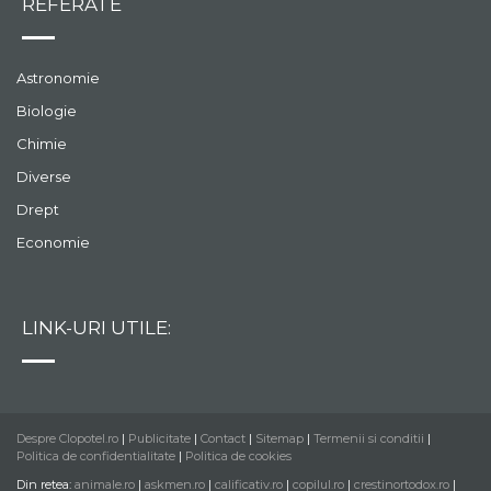
REFERATE
Astronomie
Biologie
Chimie
Diverse
Drept
Economie
LINK-URI UTILE:
Despre Clopotel.ro
|
Publicitate
|
Contact
|
Sitemap
|
Termenii si conditii
|
Politica de confidentialitate
|
Politica de cookies
Din retea:
animale.ro
|
askmen.ro
|
calificativ.ro
|
copilul.ro
|
crestinortodox.ro
|