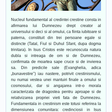
Nucleul fundamental al credintei crestine consta in
afirmarea lui Dumnezeu drept creator al
universului si deci si al omului, ca fiinta iubitoare si
paterna, constituit din trei persoane egale si
distincte (Tatal, Fiul si Duhul Sfant, dupa dogma
trinitara). In Isus Cristos este recunoscuta natura
dubla si intreaga de om si de Dumnezeu,
confirmata de moartea sape cruce si de invierea
sa. Din predicile sale (Evanghelia, adica
„bunavestire") iau nastere, potrivit crestinismului,
nu numai vestea unei mantuiri finale a omului si
cosmosului, dar si angajarea intr-o morala
caracterizata de dragostea pentru aproape si de
relativizarea propriei vieti fata de Dumnezeu.
Fundamentala in crestinism este totusi referirea la
dimensiunea comunitara: credinciosii in Isus