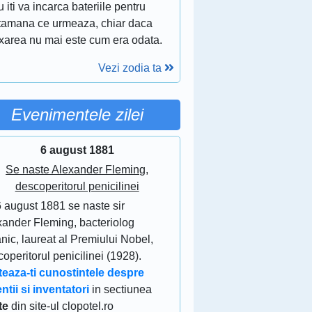
u iti va incarca bateriile pentru
tamana ce urmeaza, chiar daca
axarea nu mai este cum era odata.
Vezi zodia ta
Evenimentele zilei
6 august 1881
Se naste Alexander Fleming,
descoperitorul penicilinei
6 august 1881 se naste sir
xander Fleming, bacteriolog
anic, laureat al Premiului Nobel,
operitorul penicilinei (1928).
teaza-ti cunostintele despre
ntii si inventatori
in sectiunea
te
din site-ul clopotel.ro