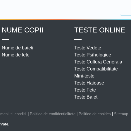
NUME COPII
TESTE ONLINE
Nume de baieti
Teste Vedete
Nume de fete
Teste Psihologice
Teste Cultura Generala
Teste Compatibilitate
Mini-teste
Teste Haioase
Teste Fete
Teste Baieti
menii si conditii
|
Politica de confidentialitate
|
Politica de cookies
|
Sitemap
rvate.