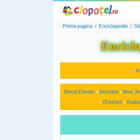
Prima pagina
Enciclopedie
St
Enciclo
In
Becul Electric
Bicicleta
Blue J
Ochelarii
Radio