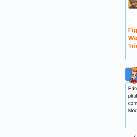
Fig
Wo
Tr
Pri
plia
com
Mod