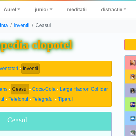
Aurel
junior
meditatii
distractie
iinta
Inventii
Ceasul
pedia clopotel
ventatori
Inventii
eans
Ceasul
Coca-Cola
Large Hadron Collider
ul
Telefonul
Telegraful
Tiparul
Ceasul