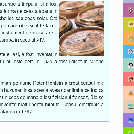
surare a timpului si a fost
ma forma de ceas a aparut in
obelisc sau ceas solar. Ora
 pe care obeliscul le facea
 instrument de masurare a
 europa in secolul XIV.
 el azi, a fost inventat in
ru nu este cert. In 1335 a fost ridicat in Milano
german pe nume Peter Henlein a creat ceasul mic
 in buzunar, insa acesta avea doar limba ce indica
 un ceas de mana a fost fizicianul francez, Blaise
inventat bratul pentu minute. Ceasul electronic a
 alarma in 1787.