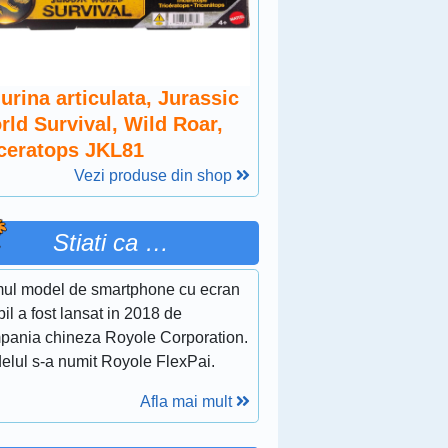
urina articulata, Jurassic
rld Survival, Wild Roar,
iceratops JKL81
Vezi produse din shop
Stiati ca …
mul model de smartphone cu ecran
bil a fost lansat in 2018 de
pania chineza Royole Corporation.
elul s-a numit Royole FlexPai.
Afla mai mult