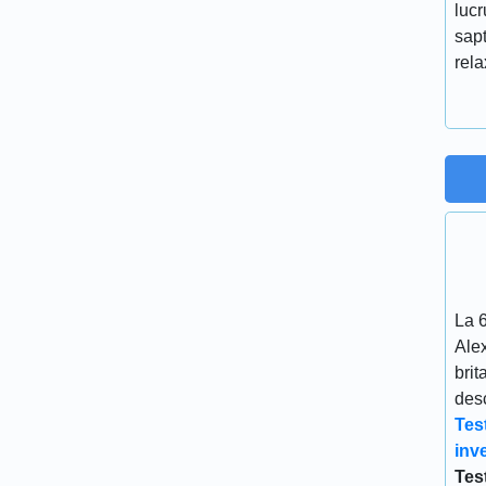
lucr
sap
rel
La 
Ale
brit
desc
Tes
inve
Tes