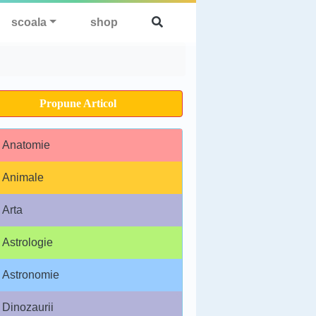
scoala
shop
Propune Articol
Anatomie
Animale
Arta
Astrologie
Astronomie
Dinozaurii