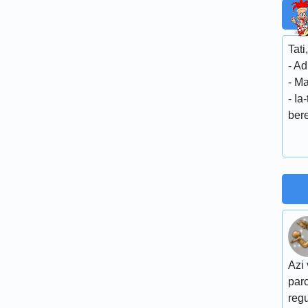
Tati
- Ad
- Ma
- Ia
bere
Azi 
parc
regu