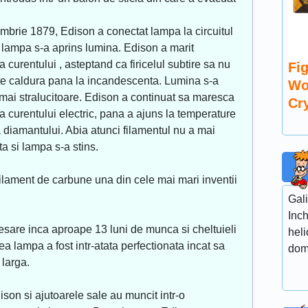
mbrie 1879, Edison a conectat lampa la circuitul
in lampa s-a aprins lumina. Edison a marit
a curentului , asteptand ca firicelul subtire sa nu
Fig
te caldura pana la incandescenta. Lumina s-a
Wo
 mai stralucitoare. Edison a continuat sa maresca
Cr
ea curentului electric, pana a ajuns la temperature
a diamantului. Abia atunci filamentul nu a mai
ta si lampa s-a stins.
filament de carbune una din cele mai mari inventii
Gali
Inch
esare inca aproape 13 luni de munca si cheltuieli
heli
a lampa a fost intr-atata perfectionata incat sa
domi
 larga.
dison si ajutoarele sale au muncit intr-o