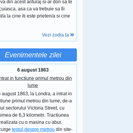
va din acest anturaj si-ar dori sa te
cuiasca, asa ca va trebuie sa fii
t/a la cine iti este prieten/a si cine
Vezi zodia ta
Evenimentele zilei
6 august 1863
ntrat in functiune primul metrou din
lume
 august 1863, la Londra, a intrat in
tiune primul metrou din lume, de-a
ul sectorului Victoria Street, cu
imea de 6,3 kilometri. Tractiunea
realizata cu o masina cu abur.
curge
testul despre metrou
din site-