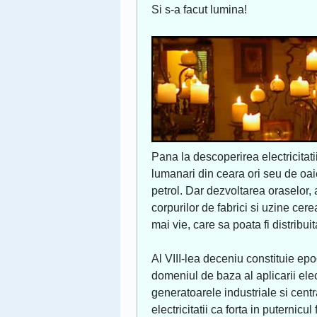
Si s-a facut lumina!
Pana la descoperirea electricitati
lumanari din ceara ori seu de oaie
petrol. Dar dezvoltarea oraselor, a
corpurilor de fabrici si uzine cer
mai vie, care sa poata fi distribu
Al VIII-lea deceniu constituie epo
domeniul de baza al aplicarii elect
generatoarele industriale si centr
electricitatii ca forta in puternicul 