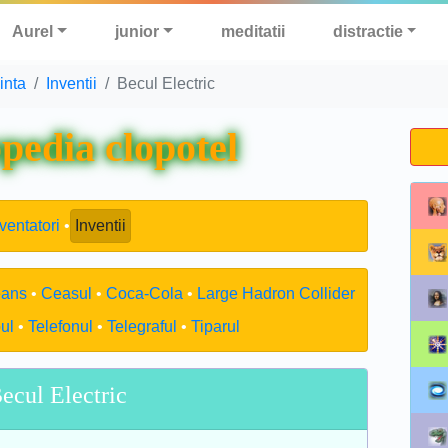
Aurel
junior
meditatii
distractie
iinta
Inventii
Becul Electric
pedia clopotel
ventatori
Inventii
eans
Ceasul
Coca-Cola
Large Hadron Collider
ul
Telefonul
Telegraful
Tiparul
ecul Electric