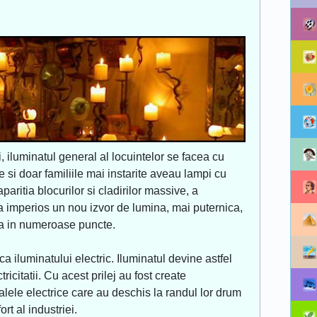
i, iluminatul general al locuintelor se facea cu
 si doar familiile mai instarite aveau lampi cu
paritia blocurilor si cladirilor massive, a
ea imperios un nou izvor de lumina, mai puternica,
ita in numeroase puncte.
ca iluminatului electric. Iluminatul devine astfel
ricitatii. Cu acest prilej au fost create
alele electrice care au deschis la randul lor drum
fort al industriei.