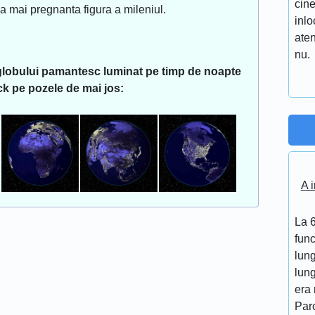
cine
a mai pregnanta figura a mileniul.
inlo
aten
nu.
 globului pamantesc luminat pe timp de noapte
lick pe pozele de mai jos:
A i
La 6
func
lung
lung
era 
Par