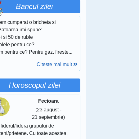
Bancul zilei
 am cumparat o bricheta si
zatoarea imi spune:
ei si 50 de ruble
blele pentru ce?
 pentru ce? Pentru gaz, fireste...
Citeste mai mult
Horoscopul zilei
Fecioara
(23 august -
21 septembrie)
 liderul/lidera grupului de
teni/prietene. Cu toate acestea,