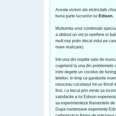
Aceste victorii ale elctricitatii ch
buna parte lucrarilor lui
Edison
.
Multumita unor combinatii specia
a obtinut un vid (o rarefiere in 
mult mai putin decat vidul pe care
mare realizare).
Intr-una din noptile sale de munc
cugetand la una din problemele o
intre degete un cocolos de funing
telefon. In timp ce gandurile inve
rasuceau cocolasul int-un firicel 
firul, i-a trecut prin minte sa inc
satisfactie a lui Edison experient
sa experimenteze filamentele de fu
Dupa numeroase experiente Ediso
carbonizat in forma de potcoava i