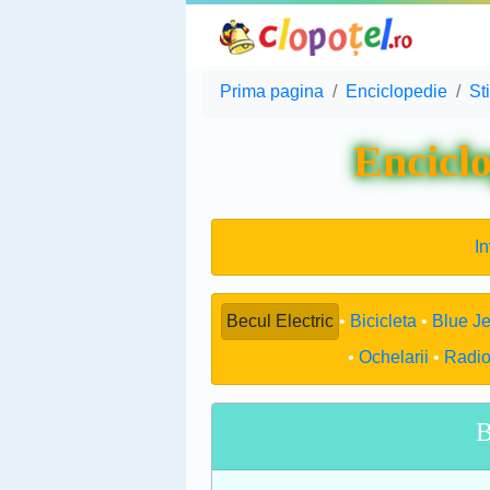
Prima pagina
Enciclopedie
St
Enciclo
In
Becul Electric
Bicicleta
Blue J
Ochelarii
Radio
B