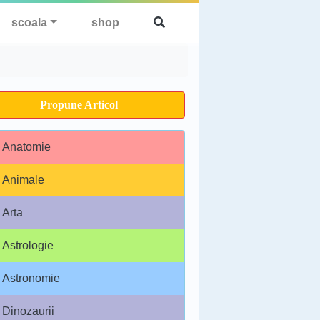
scoala
shop
Propune Articol
Anatomie
Animale
Arta
Astrologie
Astronomie
Dinozaurii