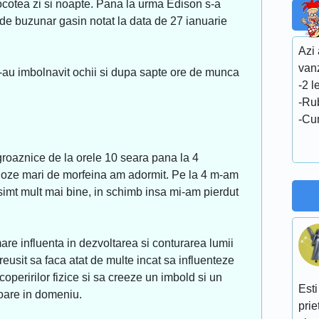
cotea zi si noapte. Pana la urma Edison s-a
 de buzunar gasin notat la data de 27 ianuarie
Azi
van
s-au imbolnavit ochii si dupa sapte ore de munca
-2 l
-Ru
-Cum
groaznice de la orele 10 seara pana la 4
doze mari de morfeina am adormit. Pe la 4 m-am
 simt mult mai bine, in schimb insa mi-am pierdut
e influenta in dezvoltarea si conturarea lumii
reusit sa faca atat de multe incat sa influenteze
scoperirilor fizice si sa creeze un imbold si un
Esti
ioare in domeniu.
prie