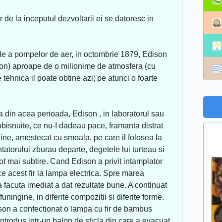
iar de la inceputul dezvoltarii ei se datoresc in
le a pompelor de aer, in octombrie 1879, Edison
balon) aproape de o milionime de atmosfera (cu
 tehnica il poate obtine azi; pe atunci o foarte
a din acea perioada, Edison , in laboratorul sau
bisnuite, ce nu-I dadeau pace, framanta distrat
ine, amestecat cu smoala, pe care il folosea la
ntatorului zburau departe, degetele lui turteau si
tot mai subtire. Cand Edison a privit intamplator
erce acest fir la lampa electrica. Spre marea
a facuta imediat a dat rezultate bune. A continuat
ningine, in diferite compozitii si diferite forme.
n a confectionat o lampa cu fir de bambus
ntrodus intr-un balon de sticla din care a evacuat