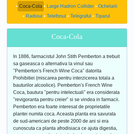
Coca-Cola
Large Hadron Collider
Ochelarii
Radioul
Telefonul
Telegraful
Tiparul
Coca-Cola
In 1886, farmacistul John Stith Pemberton a trebuit
sa gaseasca o alternativa la vinul sau
"Pemberton's French Wine Coca" datorita
Prohibitiei (miscarea pentru interzicerea totala a
bauturilor alcoolice). Pemberton's French Wine
Coca, bautura "pentru intelectuali" era considerata
"revigoranta pentru creier" si se vindea in farmacii.
Pemberton era foarte interesat de proprietatile
plantei numita coca. Aceasta planta era savurata
de sud-americani de peste 2000 de ani si era
cunoscuta ca planta afrodisiaca ce ajuta digestia,