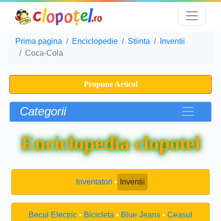
Prima pagina
Enciclopedie
Stiinta
Inventii
Coca-Cola
Propune Articol
Categorii
Enciclopedia clopotel
Inventatori
Inventii
Becul Electric
Bicicleta
Blue Jeans
Ceasul