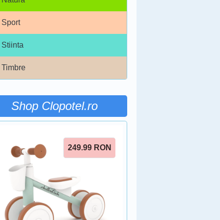
Sport
Stiinta
Timbre
Shop Clopotel.ro
249.99
RON