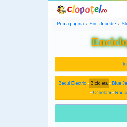
Prima pagina
Enciclopedie
St
Enciclo
In
Becul Electric
Bicicleta
Blue J
Ochelarii
Radio