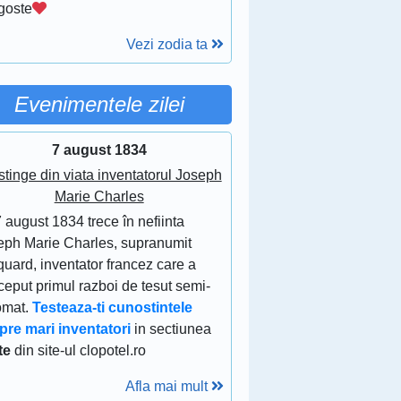
goste
Vezi zodia ta
Evenimentele zilei
7 august 1834
stinge din viata inventatorul Joseph
Marie Charles
 august 1834 trece în nefiinta
eph Marie Charles, supranumit
uard, inventator francez care a
eput primul razboi de tesut semi-
omat.
Testeaza-ti cunostintele
pre mari inventatori
in sectiunea
te
din site-ul clopotel.ro
Afla mai mult