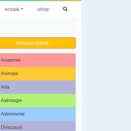
scoala
shop
Propune Articol
Anatomie
Animale
Arta
Astrologie
Astronomie
Dinozaurii