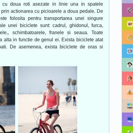
er cu doua roti asezate in linie una in spatele
e prin actionarea cu picioarele a doua pedale. De
este folosita pentru transportarea unei singure
e unei biciclete sunt: cadrul, ghidonul, furca,
anele,, schimbatoarele, franele si seaua. Toate
a alta in functie de genul ei. Exista biciclete atat
bati. De asemenea, exista biciclete de oras si