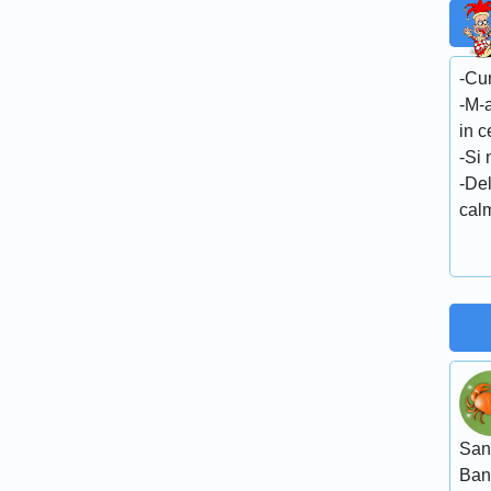
-Cu
-M-a
in c
-Si
-De
calm
San
Ban