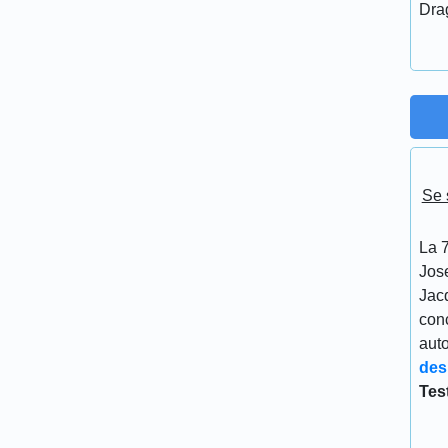
Dra
Se 
La 7
Jos
Jacq
conc
aut
des
Tes