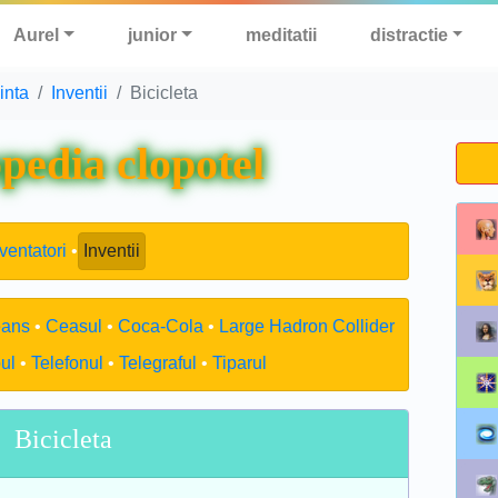
Aurel
junior
meditatii
distractie
iinta
Inventii
Bicicleta
pedia clopotel
ventatori
Inventii
eans
Ceasul
Coca-Cola
Large Hadron Collider
ul
Telefonul
Telegraful
Tiparul
Bicicleta