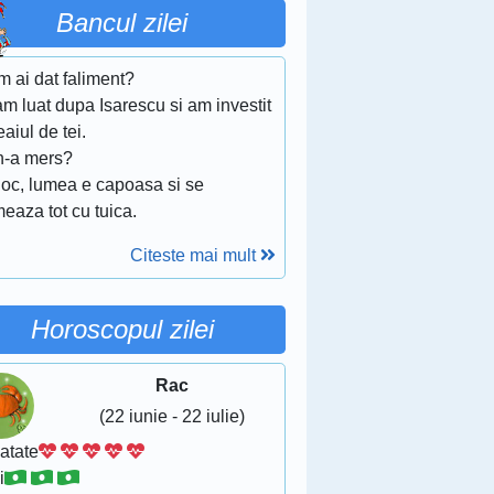
Bancul zilei
m ai dat faliment?
m luat dupa Isarescu si am investit
eaiul de tei.
 n-a mers?
loc, lumea e capoasa si se
eaza tot cu tuica.
Citeste mai mult
Horoscopul zilei
Rac
(22 iunie - 22 iulie)
atate
i