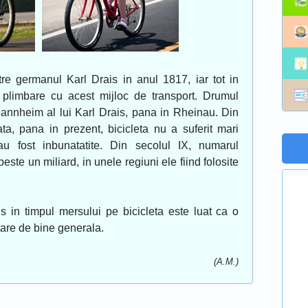
tre germanul Karl Drais in anul 1817, iar tot in
 plimbare cu acest mijloc de transport. Drumul
Mannheim al lui Karl Drais, pana in Rheinau. Din
ta, pana in prezent, bicicleta nu a suferit mari
au fost inbunatatite. Din secolul IX, numarul
peste un miliard, in unele regiuni ele fiind folosite
s in timpul mersului pe bicicleta este luat ca o
tare de bine generala.
(A.M.)