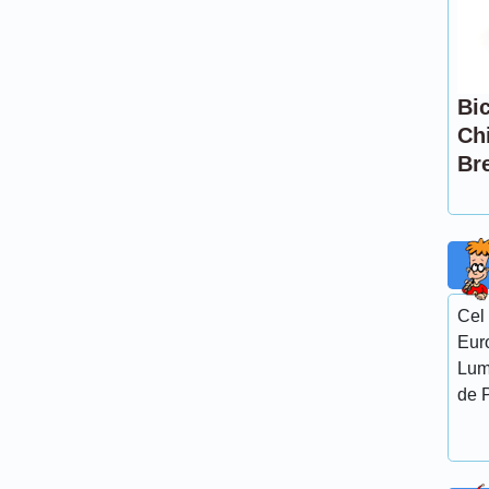
Bic
Chi
Br
Cel 
Euro
Lumi
de P