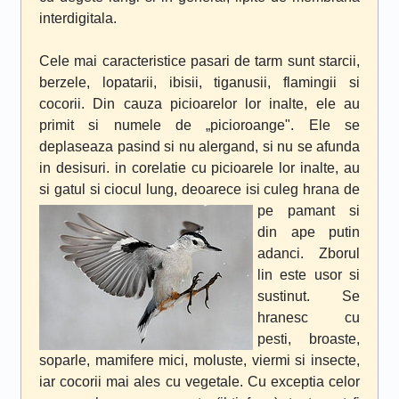
interdigitala.
Cele mai caracteristice pasari de tarm sunt starcii,
berzele, lopatarii, ibisii, tiganusii, flamingii si
cocorii. Din cauza picioarelor lor inalte, ele au
primit si numele de „picioroange". Ele se
deplaseaza pasind si nu alergand, si nu se afunda
in desisuri. in corelatie cu picioarele lor inalte, au
si gatul si ciocul lung, deoarece isi cul
eg hrana de
pe pamant si
din ape putin
adanci. Zborul
lin este usor si
sustinut. Se
hranesc cu
pesti, broaste,
soparle, mamifere mici, moluste, viermi si insecte,
iar cocorii mai ales cu vegetale. Cu exceptia celor