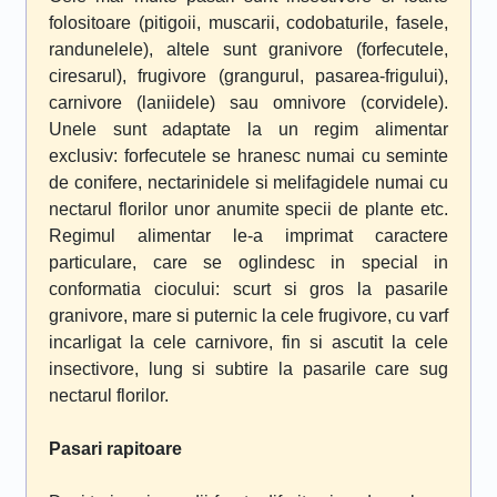
folositoare (pitigoii, muscarii, codobaturile, fasele,
randunelele), altele sunt granivore (forfecutele,
ciresarul), frugivore (grangurul, pasarea-frigului),
carnivore (laniidele) sau omnivore (corvidele).
Unele sunt adaptate la un regim alimentar
exclusiv: forfecutele se hranesc numai cu seminte
de conifere, nectarinidele si melifagidele numai cu
nectarul florilor unor anumite specii de plante etc.
Regimul alimentar le-a imprimat caractere
particulare, care se oglindesc in special in
conformatia ciocului: scurt si gros la pasarile
granivore, mare si puternic la cele frugivore, cu varf
incarligat la cele carnivore, fin si ascutit la cele
insectivore, lung si subtire la pasarile care sug
nectarul florilor.
Pasari rapitoare