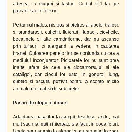
adesea cu muguri si lastari. Cuibul si-1 fac pe
pamant sau in tufisuri.
Pe tarmul malos, nisipos si pietros al apelor traiesc
si prundarasii, culichii, fluierarii, fugacii, ciovlicile,
becatinele si alte caradriiforme, dar nu ascunse
prin tufisuri, ci alergand la vedere, in cautarea
hranei. Culoarea penelor lor se confunda cu cea a
mediului inconjurator. Picioarele lor nu sunt prea
inalte, afara de cele ale ciocantorsului si ale
cataligei, dar ciocul lor este, in general, lung,
subtire si ascutit, potrivit pentru a scoate micile
animale din mal si de sub pietre.
Pasari de stepa si desert
Adaptarea pasarilor la campii deschise, aride, mai
mult sau mai putin inierbate s-a facut in doua feluri.
Unele s-au adapta la alergat si au renuntat la zbor.