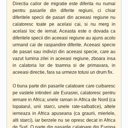
Directia cailor de migratie este diferita nu numai
pentru pasarile din diferite regiuni, ci chiar
diferitele specii de pasari din aceeasi regiune nu
calatoresc toate pe acelasi cai, si nu merg in
acelasi loc de iernat. Aceasta este o dovada ca
diferitele specii din aceeasi regiune au ajuns acolo
urmand cai de raspandire diferite. Aceeasi specie
de pasari sau indivizi din aceeasi specie, care au
vazut lumina zilei in aceeasi regiune, zboara insa
in calatoria lor de toamna si de primavara, in
aceeasi directie, fara sa urmeze totusi un drum fix.
O buna parte din pasarile calatoare care cuibaresc
pe vastele intinderi ale Eurasiei, calatoresc pentru
iernare in Africa; unele raman in Africa de Nord (ca
lopatarul, unii starci, unele rate-salbatice), altele
ierneaza in Africa apuseana (ca graurii, mierlele,
alti starci), iar berzele nu se opresc decat in Africa
de Sud. O parte din pasarile calatoare din Europa