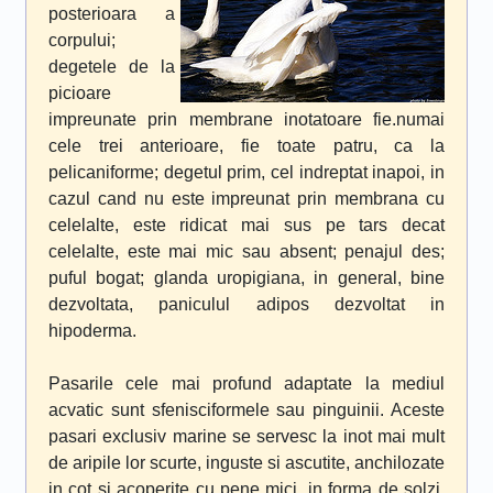
posterioara a
corpului;
degetele de la
picioare
impreunate prin membrane inotatoare fie.numai
cele trei anterioare, fie toate patru, ca la
pelicaniforme; degetul prim, cel indreptat inapoi, in
cazul cand nu este impreunat prin membrana cu
celelalte, este ridicat mai sus pe tars decat
celelalte, este mai mic sau absent; penajul des;
puful bogat; glanda uropigiana, in general, bine
dezvoltata, paniculul adipos dezvoltat in
hipoderma.
Pasarile cele mai profund adaptate la mediul
acvatic sunt sfenisciformele sau pinguinii. Aceste
pasari exclusiv marine se servesc la inot mai mult
de aripile lor scurte, inguste si ascutite, anchilozate
in cot si acoperite cu pene mici, in forma de solzi.