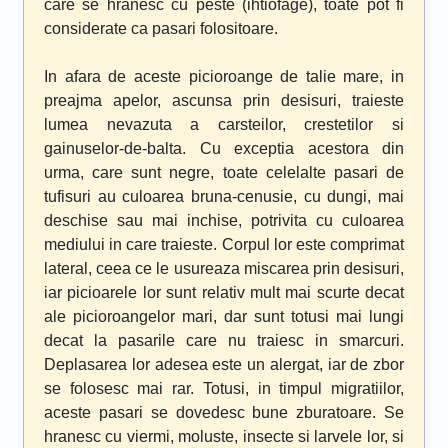
care se hranesc cu peste (ihtiofage), toate pot fi
considerate ca pasari folositoare.
In afara de aceste picioroange de talie mare, in
preajma apelor, ascunsa prin desisuri, traieste
lumea nevazuta a carsteilor, crestetilor si
gainuselor-de-balta. Cu exceptia acestora din
urma, care sunt negre, toate celelalte pasari de
tufisuri au culoarea bruna-cenusie, cu dungi, mai
deschise sau mai inchise, potrivita cu culoarea
mediului in care traieste. Corpul lor este comprimat
lateral, ceea ce le usureaza miscarea prin desisuri,
iar picioarele lor sunt relativ mult mai scurte decat
ale picioroangelor mari, dar sunt totusi mai lungi
decat la pasarile care nu traiesc in smarcuri.
Deplasarea lor adesea este un alergat, iar de zbor
se folosesc mai rar. Totusi, in timpul migratiilor,
aceste pasari se dovedesc bune zburatoare. Se
hranesc cu viermi, moluste, insecte si larvele lor, si