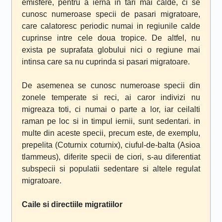
emisfere, pentru a ierna in tari mai calde, ci se
cunosc numeroase specii de pasari migratoare,
care calatoresc periodic numai in regiunile calde
cuprinse intre cele doua tropice. De altfel, nu
exista pe suprafata globului nici o regiune mai
intinsa care sa nu cuprinda si pasari migratoare.
De asemenea se cunosc numeroase specii din
zonele temperate si reci, ai caror indivizi nu
migreaza toti, ci numai o parte a lor, iar ceilalti
raman pe loc si in timpul iernii, sunt sedentari. in
multe din aceste specii, precum este, de exemplu,
prepelita (Coturnix coturnix), ciuful-de-balta (Asioa
tlammeus), diferite specii de ciori, s-au diferentiat
subspecii si populatii sedentare si altele regulat
migratoare.
Caile si directiile migratiilor