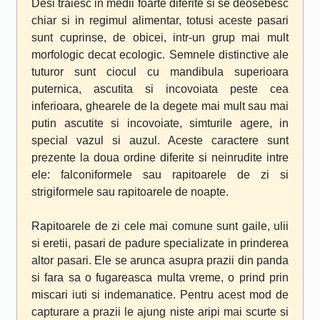
Desi traiesc in medii foarte diferite si se deosebesc
chiar si in regimul alimentar, totusi aceste pasari
sunt cuprinse, de obicei, intr-un grup mai mult
morfologic decat ecologic. Semnele distinctive ale
tuturor sunt ciocul cu mandibula superioara
puternica, ascutita si incovoiata peste cea
inferioara, ghearele de la degete mai mult sau mai
putin ascutite si incovoiate, simturile agere, in
special vazul si auzul. Aceste caractere sunt
prezente la doua ordine diferite si neinrudite intre
ele: falconiformele sau rapitoarele de zi si
strigiformele sau rapitoarele de noapte.
Rapitoarele de zi cele mai comune sunt gaile, ulii
si eretii, pasari de padure specializate in prinderea
altor pasari. Ele se arunca asupra prazii din panda
si fara sa o fugareasca multa vreme, o prind prin
miscari iuti si indemanatice. Pentru acest mod de
capturare a prazii le ajung niste aripi mai
scurte si