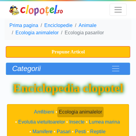
Prima pagina
Enciclopedie
Animale
Ecologia animalelor
Ecologia pasarilor
Propune Articol
Categorii
Enciclopedia clopotel
Amfibieni
Ecologia animalelor
Evolutia vietuitoarelor
Insecte
Lumea marina
Mamifere
Pasari
Pesti
Reptile