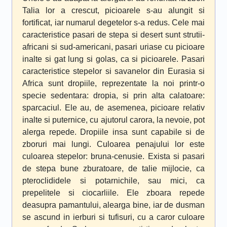
Talia lor a crescut, picioarele s-au alungit si
fortificat, iar numarul degetelor s-a redus. Cele mai
caracteristice pasari de stepa si desert sunt strutii-
africani si sud-americani, pasari uriase cu picioare
inalte si gat lung si golas, ca si picioarele. Pasari
caracteristice stepelor si savanelor din Eurasia si
Africa sunt dropiile, reprezentate la noi printr-o
specie sedentara: dropia, si prin alta calatoare:
sparcaciul. Ele au, de asemenea, picioare relativ
inalte si puternice, cu ajutorul carora, la nevoie, pot
alerga repede. Dropiile insa sunt capabile si de
zboruri mai lungi. Culoarea penajului lor este
culoarea stepelor: bruna-cenusie. Exista si pasari
de stepa bune zburatoare, de talie mijlocie, ca
pteroclididele si potarnichile, sau mici, ca
prepelitele si ciocarliile. Ele zboara repede
deasupra pamantului, alearga bine, iar de dusman
se ascund in ierburi si tufisuri, cu a caror culoare