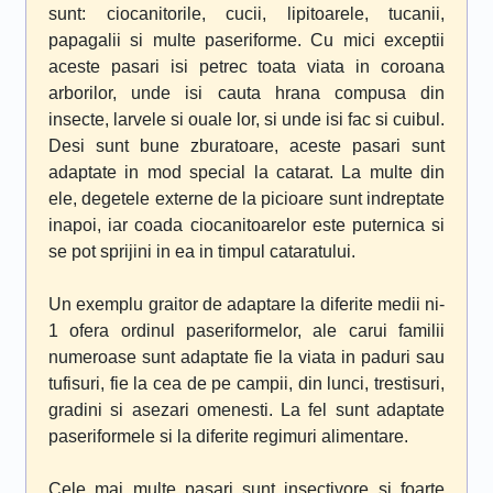
sunt: ciocanitorile, cucii, lipitoarele, tucanii,
papagalii si multe paseriforme. Cu mici exceptii
aceste pasari isi petrec toata viata in coroana
arborilor, unde isi cauta hrana compusa din
insecte, larvele si ouale lor, si unde isi fac si cuibul.
Desi sunt bune zburatoare, aceste pasari sunt
adaptate in mod special la catarat. La multe din
ele, degetele externe de la picioare sunt indreptate
inapoi, iar coada ciocanitoarelor este puternica si
se pot sprijini in ea in timpul cataratului.
Un exemplu graitor de adaptare la diferite medii ni-
1 ofera ordinul paseriformelor, ale carui familii
numeroase sunt adaptate fie la viata in paduri sau
tufisuri, fie la cea de pe campii, din lunci, trestisuri,
gradini si asezari omenesti. La fel sunt adaptate
paseriformele si la diferite regimuri alimentare.
Cele mai multe pasari sunt insectivore si foarte