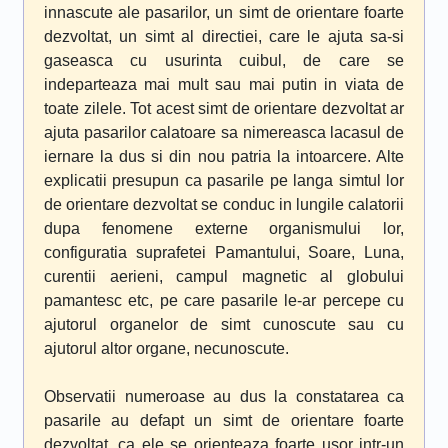
innascute ale pasarilor, un simt de orientare foarte
dezvoltat, un simt al directiei, care le ajuta sa-si
gaseasca cu usurinta cuibul, de care se
indeparteaza mai mult sau mai putin in viata de
toate zilele. Tot acest simt de orientare dezvoltat ar
ajuta pasarilor calatoare sa nimereasca lacasul de
iernare la dus si din nou patria la intoarcere. Alte
explicatii presupun ca pasarile pe langa simtul lor
de orientare dezvoltat se conduc in lungile calatorii
dupa fenomene externe organismului lor,
configuratia suprafetei Pamantului, Soare, Luna,
curentii aerieni, campul magnetic al globului
pamantesc etc, pe care pasarile le-ar percepe cu
ajutorul organelor de simt cunoscute sau cu
ajutorul altor organe, necunoscute.
Observatii numeroase au dus la constatarea ca
pasarile au defapt un simt de orientare foarte
dezvoltat, ca ele se orienteaza foarte usor intr-un