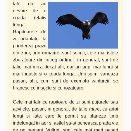
late, dar au
nevoie de o
coada relativ
lunga.
Rapitoarele de
zi adaptate la
prinderea prazii
din zbor, prin urmarire, sunt soimii, cele mai istete
zburatoare din intreg ordinul. in general, sunt de
talie mai mica decat ulii, dar au aripi mai lungi si
mai inguste si o coada lunga. Unii soimi vaneaza
pasari, altii, cum sunt de exemplu vantureii, se
hranesc cu insecte si cu rozatoare.
Cele mai falnice rapitoare de zi sunt pajurele sau
acvilele, pasari, in general, de talie mare, cu aripi
lungi si late, care le permit sa planeze timp
indelungat in aer si astfel sa-si ocheasca prada vie
de pe pamant. Vulturii sunt cele mai mari pasari