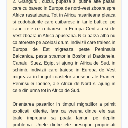
2. Grangurul, cucul, pupaza si putine alte pasari
care cuibaresc in Europa de nord-vest zboara spre
Africa rasariteana. Tot in Africa rasariteana pleaca
si codobaturile care cuibaresc in tarile baltice, pe
cand cele ce cuibaresc in Europa Centrala si de
Vest zboara in Africa apuseana. Nici barza-alba nu
calatoreste pe acelasi drum. Indivizii care traiesc in
Europa de Est migreaza peste Peninsula
Balcanica, peste stramtorile Bosfor si Dardanele,
Canalul Suez, Egipt si ajung in Africa de Sud. in
schimb, indivizii care traiesc in Europa de Vest
migreaza in lungul coastelor apusene ale Frantei,
Peninsulei Iberice, ale Africii de Nord si ajung in
cele din urma tot in Africa de Sud.
Orientarea pasarilor in timpul migratiilor a primit
explicatii diferite, fara ca vreuna dintre ele sau
toate impreuna sa poata lamuri pe deplin
problema. Unele dintre ele presupun proprietati