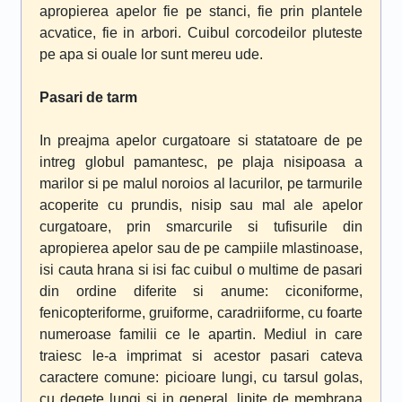
apropierea apelor fie pe stanci, fie prin plantele
acvatice, fie in arbori. Cuibul corcodeilor pluteste
pe apa si ouale lor sunt mereu ude.
Pasari de tarm
In preajma apelor curgatoare si statatoare de pe
intreg globul pamantesc, pe plaja nisipoasa a
marilor si pe malul noroios al lacurilor, pe tarmurile
acoperite cu prundis, nisip sau mal ale apelor
curgatoare, prin smarcurile si tufisurile din
apropierea apelor sau de pe campiile mlastinoase,
isi cauta hrana si isi fac cuibul o multime de pasari
din ordine diferite si anume: ciconiforme,
fenicopteriforme, gruiforme, caradriiforme, cu foarte
numeroase familii ce le apartin. Mediul in care
traiesc le-a imprimat si acestor pasari cateva
caractere comune: picioare lungi, cu tarsul golas,
cu degete lungi si in general, lipite de membrana