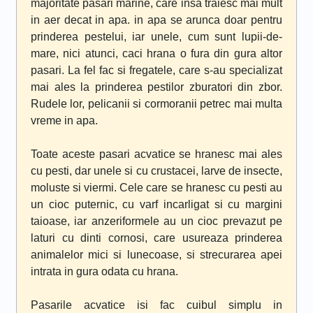
majoritate pasari marine, care insa traiesc mai mult
in aer decat in apa. in apa se arunca doar pentru
prinderea pestelui, iar unele, cum sunt lupii-de-
mare, nici atunci, caci hrana o fura din gura altor
pasari. La fel fac si fregatele, care s-au specializat
mai ales la prinderea pestilor zburatori din zbor.
Rudele lor, pelicanii si cormoranii petrec mai multa
vreme in apa.
Toate aceste pasari acvatice se hranesc mai ales
cu pesti, dar unele si cu crustacei, larve de insecte,
moluste si viermi. Cele care se hranesc cu pesti au
un cioc puternic, cu varf incarligat si cu margini
taioase, iar anzeriformele au un cioc prevazut pe
laturi cu dinti cornosi, care usureaza prinderea
animalelor mici si lunecoase, si strecurarea apei
intrata in gura odata cu hrana.
Pasarile acvatice isi fac cuibul simplu in