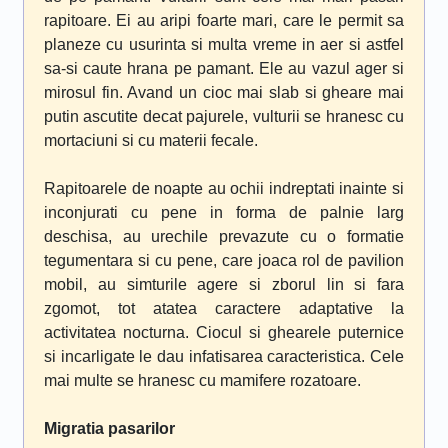
rapitoare. Ei au aripi foarte mari, care le permit sa
planeze cu usurinta si multa vreme in aer si astfel
sa-si caute hrana pe pamant. Ele au vazul ager si
mirosul fin. Avand un cioc mai slab si gheare mai
putin ascutite decat pajurele, vulturii se hranesc cu
mortaciuni si cu materii fecale.
Rapitoarele de noapte au ochii indreptati inainte si
inconjurati cu pene in forma de palnie larg
deschisa, au urechile prevazute cu o formatie
tegumentara si cu pene, care joaca rol de pavilion
mobil, au simturile agere si zborul lin si fara
zgomot, tot atatea caractere adaptative la
activitatea nocturna. Ciocul si ghearele puternice
si incarligate le dau infatisarea caracteristica. Cele
mai multe se hranesc cu mamifere rozatoare.
Migratia pasarilor