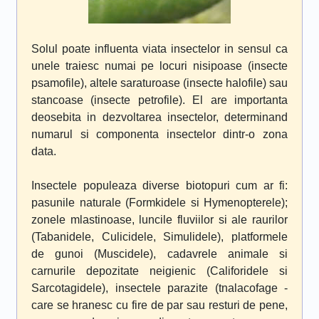
Solul poate influenta viata insectelor in sensul ca
unele traiesc numai pe locuri nisipoase (insecte
psamofile), altele saraturoase (insecte halofile) sau
stancoase (insecte petrofile). El are importanta
deosebita in dezvoltarea insectelor, determinand
numarul si componenta insectelor dintr-o zona
data.
Insectele populeaza diverse biotopuri cum ar fi:
pasunile naturale (Formkidele si Hymenopterele);
zonele mlastinoase, luncile fluviilor si ale raurilor
(Tabanidele, Culicidele, Simulidele), platformele
de gunoi (Muscidele), cadavrele animale si
carnurile depozitate neigienic (Califoridele si
Sarcotagidele), insectele parazite (tnalacofage -
care se hranesc cu fire de par sau resturi de pene,