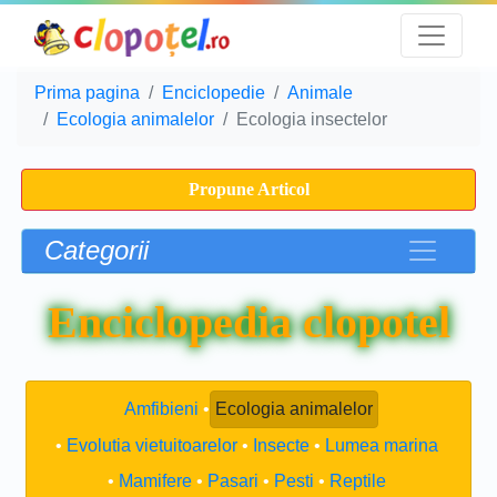
Prima pagina
Enciclopedie
Animale
Ecologia animalelor
Ecologia insectelor
Propune Articol
Categorii
Enciclopedia clopotel
Amfibieni
Ecologia animalelor
Evolutia vietuitoarelor
Insecte
Lumea marina
Mamifere
Pasari
Pesti
Reptile