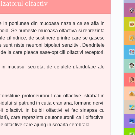
izatorul olfactiv
 in portiunea din mucoasa nazala ce se afla in
tmoid. Se numeste mucoasa olfactiva si reprezinta
ule cilindrice, de sustinere printre care se gasesc
e sunt niste neuroni bipolari senzitivi. Dendritele
de la care pleaca sase-opt cili olfactivi receptori,
d in mucusul secretat de celulele glandulare ale
constituie protoneuronul caii olfactive, strabat in
dului si patrund in cutia craniana, formand nervii
i olfactivi. in bulbii olfactivi ei fac sinapsa cu
ari), care reprezinta deutoneuronii caii olfactive.
e olfactive care ajung in scoarta cerebrala.