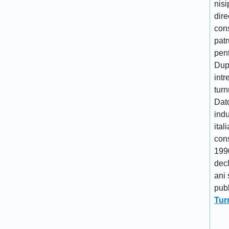
nisi
dire
cons
patr
pen
Dupa
intr
turn
Dato
indu
ital
cons
1990
decl
ani 
publ
Tur