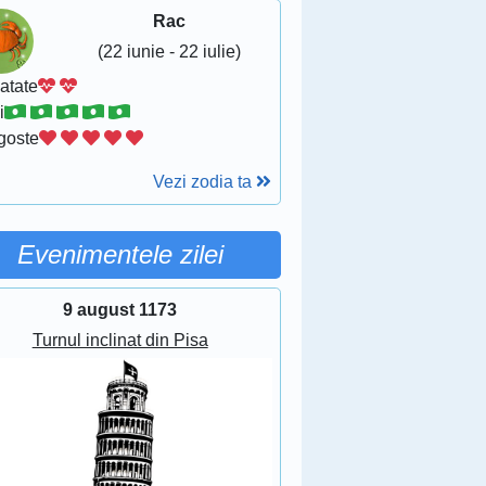
Rac
(22 iunie - 22 iulie)
atate
i
goste
Vezi zodia ta
Evenimentele zilei
9 august 1173
Turnul inclinat din Pisa