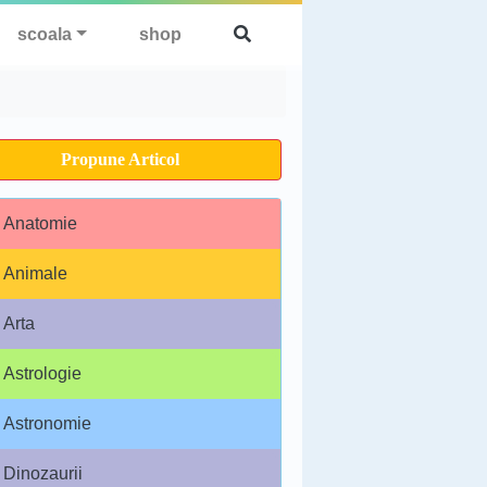
scoala
shop
Propune Articol
Anatomie
Animale
Arta
Astrologie
Astronomie
Dinozaurii