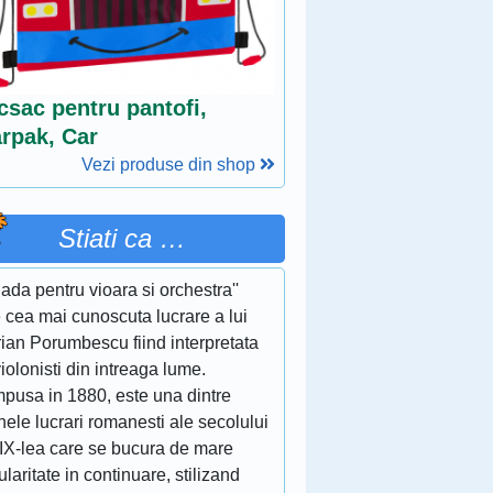
csac pentru pantofi,
arpak, Car
Vezi produse din shop
Stiati ca …
lada pentru vioara si orchestra''
 cea mai cunoscuta lucrare a lui
ian Porumbescu fiind interpretata
iolonisti din intreaga lume.
pusa in 1880, este una dintre
nele lucrari romanesti ale secolului
XIX-lea care se bucura de mare
laritate in continuare, stilizand