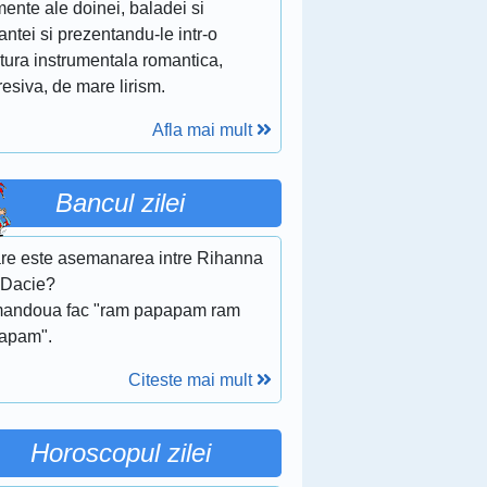
ente ale doinei, baladei si
ntei si prezentandu-le intr-o
itura instrumentala romantica,
esiva, de mare lirism.
Afla mai mult
Bancul zilei
are este asemanarea intre Rihanna
o Dacie?
mandoua fac "ram papapam ram
apam".
Citeste mai mult
Horoscopul zilei