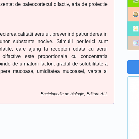
zentat de paleocortexul olfactiv, aria de proiectie
recierea calitatii aerului, prevenind patrunderea in
or substante nocive. Stimulii periferici sunt
olatile, care ajung la receptori odata cu aerul
ei olfactive este proportionala cu concentratia
inde de urmatorii factori: gradul de solubilitate a
acopera mucoasa, umiditatea mucoasei, varsta si
Enciclopedie de biologie, Editura ALL