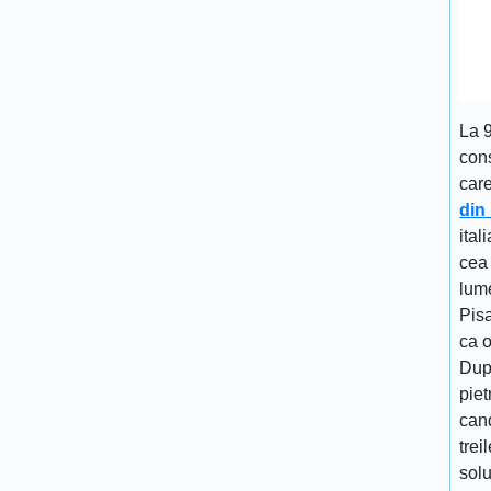
La 
cons
car
din
ital
cea 
lume
Pisa
ca 
Dup
piet
cand
trei
solu