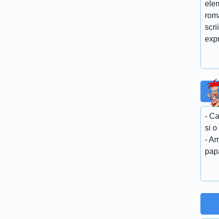
elem
roma
scri
expr
- C
si 
- A
pap