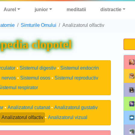
Aurel
junior
meditatii
distractie
atomie
Simturile Omului
Analizatorul olfactiv
pedia clopotel
rculator
Sistemul digestiv
Sistemul endocrin
 nervos
Sistemul osos
Sistemul reproductiv
Sistemul respirator
ar
Analizatorul cutanat
Analizatorul gustativ
Analizatorul olfactiv
Analizatorul vizual