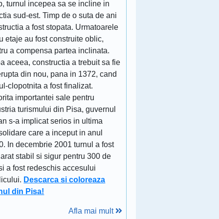
p, turnul incepea sa se incline in
ctia sud-est. Timp de o suta de ani
tructia a fost stopata. Urmatoarele
u etaje au fost construite oblic,
tru a compensa partea inclinata.
 aceea, constructia a trebuit sa fie
erupta din nou, pana in 1372, cand
ul-clopotnita a fost finalizat.
rita importantei sale pentru
stria turismului din Pisa, guvernul
ian s-a implicat serios in ultima
olidare care a inceput in anul
. In decembrie 2001 turnul a fost
arat stabil si sigur pentru 300 de
si a fost redeschis accesului
icului.
Descarca si coloreaza
nul din Pisa!
Afla mai mult