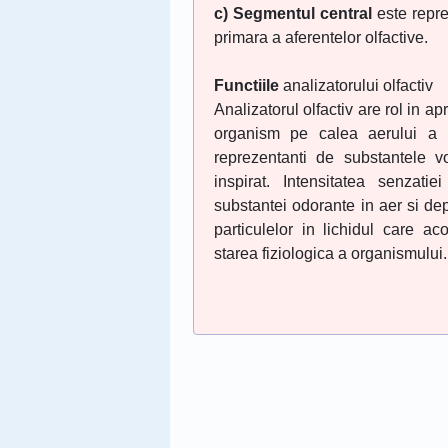
c) Segmentul central
este repre
primara a aferentelor olfactive.
Functiile
analizatorului olfactiv
Analizatorul olfactiv are rol in ap
organism pe calea aerului a un
reprezentanti de substantele v
inspirat. Intensitatea senzati
substantei odorante in aer si dep
particulelor in lichidul care 
starea fiziologica a organismului.