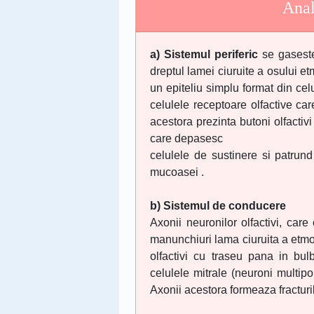
Anal
a) Sistemul periferic
se gaseste
dreptul lamei ciuruite a osului e
un epiteliu simplu format din cel
celulele receptoare olfactive car
acestora prezinta butoni olfactivi 
care depasesc
celulele de sustinere si patrun
mucoasei .
b) Sistemul de conducere
Axonii neuronilor olfactivi, care 
manunchiuri lama ciuruita a etmoi
olfactivi cu traseu pana in bulbi
celulele mitrale (neuroni multipol
Axonii acestora formeaza fracturil