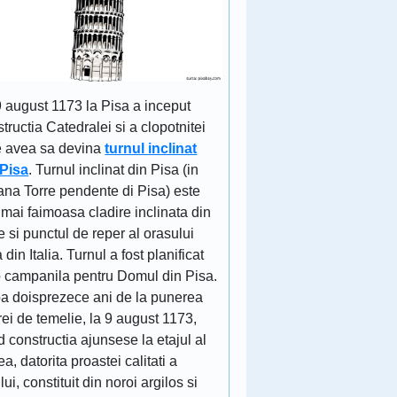
9 august 1173 la Pisa a inceput
tructia Catedralei si a clopotnitei
e avea sa devina
turnul inclinat
 Pisa
. Turnul inclinat din Pisa (in
iana Torre pendente di Pisa) este
mai faimoasa cladire inclinata din
 si punctul de reper al orasului
 din Italia. Turnul a fost planificat
o campanila pentru Domul din Pisa.
a doisprezece ani de la punerea
rei de temelie, la 9 august 1173,
 constructia ajunsese la etajul al
lea, datorita proastei calitati a
lui, constituit din noroi argilos si