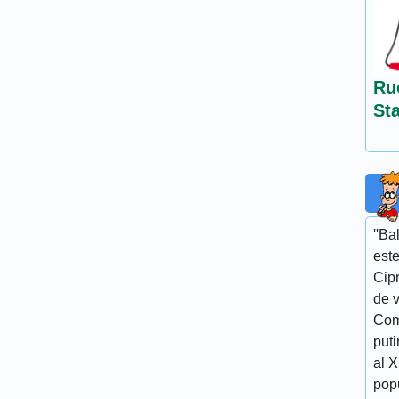
Ru
St
''Ba
este
Cipr
de v
Com
puti
al 
popu