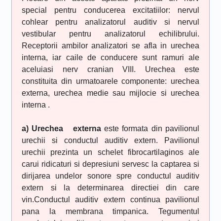
special pentru conducerea excitatiilor: nervul
cohlear pentru analizatorul auditiv si nervul
vestibular pentru analizatorul echilibrului.
Receptorii ambilor analizatori se afla in urechea
interna, iar caile de conducere sunt ramuri ale
aceluiasi nerv cranian VIII. Urechea este
constituita din urmatoarele componente: urechea
externa, urechea medie sau mijlocie si urechea
interna .
a) Urechea externa
este formata din pavilionul
urechii si conductul auditiv extern. Pavilionul
urechii prezinta un schelet fibrocartilaginos ale
carui ridicaturi si depresiuni servesc la captarea si
dirijarea undelor sonore spre conductul auditiv
extern si la determinarea directiei din care
vin.Conductul auditiv extern continua pavilionul
pana la membrana timpanica. Tegumentul