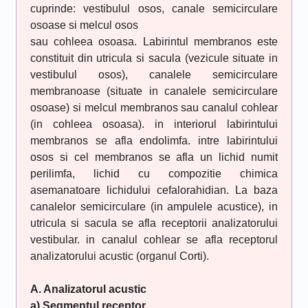
cuprinde: vestibulul osos, canale semicirculare
osoase si melcul osos
sau cohleea osoasa. Labirintul membranos este
constituit din utricula si sacula (vezicule situate in
vestibulul osos), canalele semicirculare
membranoase (situate in canalele semicirculare
osoase) si melcul membranos sau canalul cohlear
(in cohleea osoasa). in interiorul labirintului
membranos se afla endolimfa. intre labirintului
osos si cel membranos se afla un lichid numit
perilimfa, lichid cu compozitie chimica
asemanatoare lichidului cefalorahidian. La baza
canalelor semicirculare (in ampulele acustice), in
utricula si sacula se afla receptorii analizatorului
vestibular. in canalul cohlear se afla receptorul
analizatorului acustic (organul Corti).
A. Analizatorul acustic
a) Segmentul receptor