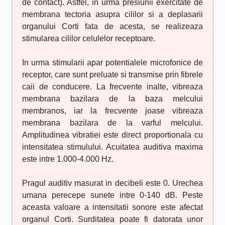
de contact). Astfel, in urma presiunii exercitate de
membrana tectoria asupra cililor si a deplasarii
organului Corti fata de acesta, se realizeaza
stimularea cililor celulelor receptoare.
In urma stimularii apar potentialele microfonice de
receptor, care sunt preluate si transmise prin fibrele
caii de conducere. La frecvente inalte, vibreaza
membrana bazilara de la baza melcului
membranos, iar la frecvente joase vibreaza
membrana bazilara de la varful melcului.
Amplitudinea vibratiei este direct proportionala cu
intensitatea stimulului. Acuitatea auditiva maxima
este intre 1.000-4.000 Hz.
Pragul auditiv masurat in decibeli este 0. Urechea
umana perecepe sunete intre 0-140 dB. Peste
aceasta valoare a intensitatii sonore este afectat
organul Corti. Surditatea poate fi datorata unor