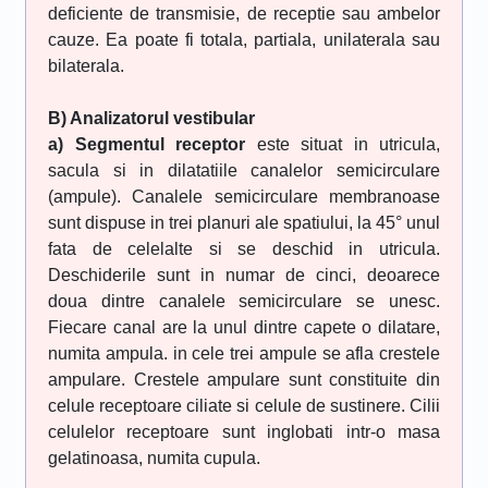
deficiente de transmisie, de receptie sau ambelor
cauze. Ea poate fi totala, partiala, unilaterala sau
bilaterala.
B) Analizatorul vestibular
a) Segmentul receptor
este situat in utricula,
sacula si in dilatatiile canalelor semicirculare
(ampule). Canalele semicirculare membranoase
sunt dispuse in trei planuri ale spatiului, la 45° unul
fata de celelalte si se deschid in utricula.
Deschiderile sunt in numar de cinci, deoarece
doua dintre canalele semicirculare se unesc.
Fiecare canal are la unul dintre capete o dilatare,
numita ampula. in cele trei ampule se afla crestele
ampulare. Crestele ampulare sunt constituite din
celule receptoare ciliate si celule de sustinere. Cilii
celulelor receptoare sunt inglobati intr-o masa
gelatinoasa, numita cupula.