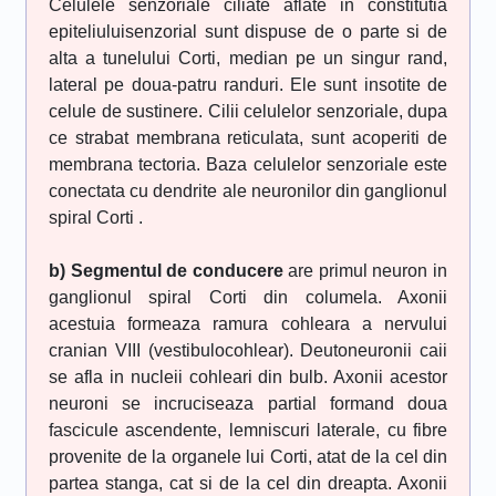
Celulele senzoriale ciliate aflate in constitutia
epiteliuluisenzorial sunt dispuse de o parte si de
alta a tunelului Corti, median pe un singur rand,
lateral pe doua-patru randuri. Ele sunt insotite de
celule de sustinere. Cilii celulelor senzoriale, dupa
ce strabat membrana reticulata, sunt acoperiti de
membrana tectoria. Baza celulelor senzoriale este
conectata cu dendrite ale neuronilor din ganglionul
spiral Corti .
b) Segmentul de conducere
are primul neuron in
ganglionul spiral Corti din columela. Axonii
acestuia formeaza ramura cohleara a nervului
cranian VIII (vestibulocohlear). Deutoneuronii caii
se afla in nucleii cohleari din bulb. Axonii acestor
neuroni se incruciseaza partial formand doua
fascicule ascendente, lemniscuri laterale, cu fibre
provenite de la organele lui Corti, atat de la cel din
partea stanga, cat si de la cel din dreapta. Axonii