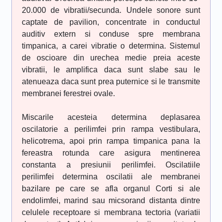
20.000 de vibratii/secunda. Undele sonore sunt
captate de pavilion, concentrate in conductul
auditiv extern si conduse spre membrana
timpanica, a carei vibratie o determina. Sistemul
de oscioare din urechea medie preia aceste
vibratii, le amplifica daca sunt slabe sau le
atenueaza daca sunt prea puternice si le transmite
membranei ferestrei ovale.
Miscarile acesteia determina deplasarea
oscilatorie a perilimfei prin rampa vestibulara,
helicotrema, apoi prin rampa timpanica pana la
fereastra rotunda care asigura mentinerea
constanta a presiunii perilimfei. Oscilatiile
perilimfei determina oscilatii ale membranei
bazilare pe care se afla organul Corti si ale
endolimfei, marind sau micsorand distanta dintre
celulele receptoare si membrana tectoria (variatii