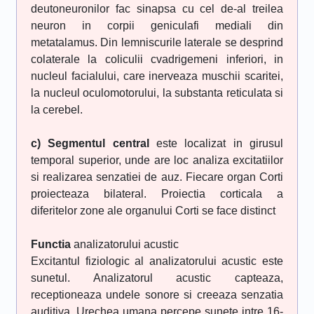
deutoneuronilor fac sinapsa cu cel de-al treilea
neuron in corpii geniculafi mediali din
metatalamus. Din lemniscurile laterale se desprind
colaterale la coliculii cvadrigemeni inferiori, in
nucleul facialului, care inerveaza muschii scaritei,
la nucleul oculomotorului, la substanta reticulata si
la cerebel.
c) Segmentul central
este localizat in girusul
temporal superior, unde are loc analiza excitatiilor
si realizarea senzatiei de auz. Fiecare organ Corti
proiecteaza bilateral. Proiectia corticala a
diferitelor zone ale organului Corti se face distinct
Functia
analizatorului acustic
Excitantul fiziologic al analizatorului acustic este
sunetul. Analizatorul acustic capteaza,
receptioneaza undele sonore si creeaza senzatia
auditiva. Urechea umana percepe sunete intre 16-