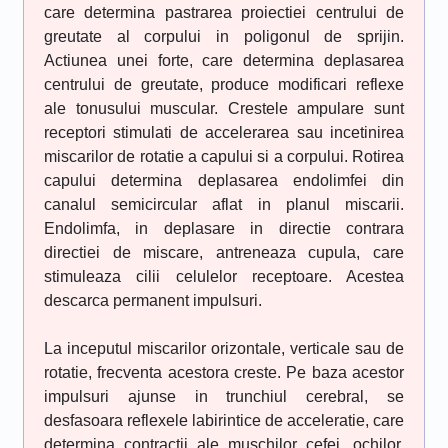
care determina pastrarea proiectiei centrului de
greutate al corpului in poligonul de sprijin.
Actiunea unei forte, care determina deplasarea
centrului de greutate, produce modificari reflexe
ale tonusului muscular. Crestele ampulare sunt
receptori stimulati de accelerarea sau incetinirea
miscarilor de rotatie a capului si a corpului. Rotirea
capului determina deplasarea endolimfei din
canalul semicircular aflat in planul miscarii.
Endolimfa, in deplasare in directie contrara
directiei de miscare, antreneaza cupula, care
stimuleaza cilii celulelor receptoare. Acestea
descarca permanent impulsuri.
La inceputul miscarilor orizontale, verticale sau de
rotatie, frecventa acestora creste. Pe baza acestor
impulsuri ajunse in trunchiul cerebral, se
desfasoara reflexele labirintice de acceleratie, care
determina contractii ale muschilor cefei, ochilor,