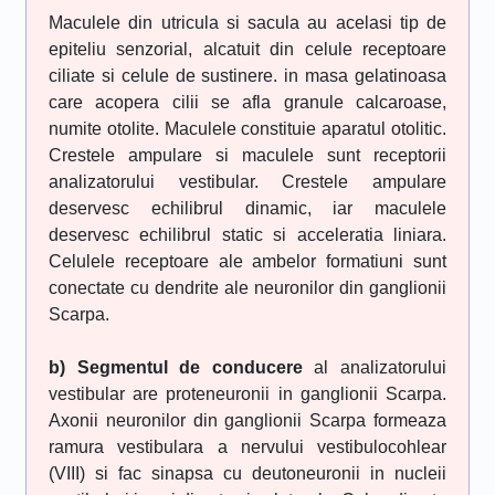
Maculele din utricula si sacula au acelasi tip de
epiteliu senzorial, alcatuit din celule receptoare
ciliate si celule de sustinere. in masa gelatinoasa
care acopera cilii se afla granule calcaroase,
numite otolite. Maculele constituie aparatul otolitic.
Crestele ampulare si maculele sunt receptorii
analizatorului vestibular. Crestele ampulare
deservesc echilibrul dinamic, iar maculele
deservesc echilibrul static si acceleratia liniara.
Celulele receptoare ale ambelor formatiuni sunt
conectate cu dendrite ale neuronilor din ganglionii
Scarpa.
b) Segmentul de conducere
al analizatorului
vestibular are proteneuronii in ganglionii Scarpa.
Axonii neuronilor din ganglionii Scarpa formeaza
ramura vestibulara a nervului vestibulocohlear
(VIII) si fac sinapsa cu deutoneuronii in nucleii