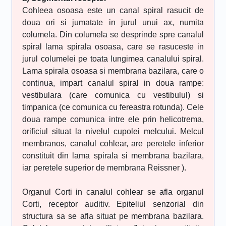
Cohleea osoasa este un canal spiral rasucit de
doua ori si jumatate in jurul unui ax, numita
columela. Din columela se desprinde spre canalul
spiral lama spirala osoasa, care se rasuceste in
jurul columelei pe toata lungimea canalului spiral.
Lama spirala osoasa si membrana bazilara, care o
continua, impart canalul spiral in doua rampe:
vestibulara (care comunica cu vestibulul) si
timpanica (ce comunica cu fereastra rotunda). Cele
doua rampe comunica intre ele prin helicotrema,
orificiul situat la nivelul cupolei melcului. Melcul
membranos, canalul cohlear, are peretele inferior
constituit din lama spirala si membrana bazilara,
iar peretele superior de membrana Reissner ).
Organul Corti in canalul cohlear se afla organul
Corti, receptor auditiv. Epiteliul senzorial din
structura sa se afla situat pe membrana bazilara.