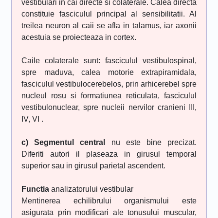
vestibulari in cai directe si colaterale. Calea directa
constituie fasciculul principal al sensibilitatii. Al
treilea neuron al caii se afla in talamus, iar axonii
acestuia se proiecteaza in cortex.
Caile colaterale sunt: fasciculul vestibulospinal,
spre maduva, calea motorie extrapiramidala,
fasciculul vestibulocerebelos, prin arhicerebel spre
nucleul rosu si formatiunea reticulata, fasciculul
vestibulonuclear, spre nucleii nervilor cranieni III,
IV, VI .
c) Segmentul central
nu este bine precizat.
Diferiti autori il plaseaza in girusul temporal
superior sau in girusul parietal ascendent.
Functia
analizatorului vestibular
Mentinerea echilibrului organismului este
asigurata prin modificari ale tonusului muscular,