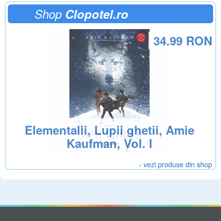
Shop
Clopotel.ro
34.99 RON
Elementalii, Lupii ghetii, Amie
Kaufman, Vol. I
› vezi produse din shop