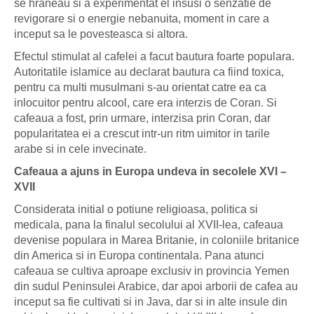
se hraneau si a experimentat el insusi o senzatie de
revigorare si o energie nebanuita, moment in care a
inceput sa le povesteasca si altora.
Efectul stimulat al cafelei a facut bautura foarte populara.
Autoritatile islamice au declarat bautura ca fiind toxica,
pentru ca multi musulmani s-au orientat catre ea ca
inlocuitor pentru alcool, care era interzis de Coran. Si
cafeaua a fost, prin urmare, interzisa prin Coran, dar
popularitatea ei a crescut intr-un ritm uimitor in tarile
arabe si in cele invecinate.
Cafeaua a ajuns in Europa undeva in secolele XVI –
XVII
Considerata initial o potiune religioasa, politica si
medicala, pana la finalul secolului al XVII-lea, cafeaua
devenise populara in Marea Britanie, in coloniile britanice
din America si in Europa continentala. Pana atunci
cafeaua se cultiva aproape exclusiv in provincia Yemen
din sudul Peninsulei Arabice, dar apoi arborii de cafea au
inceput sa fie cultivati si in Java, dar si in alte insule din