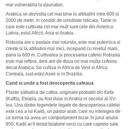
mai vulnerabila la daunatori.
Arabica se dezvolta cel mai bine la altitudini intre 600 si
2000 de metri, in conditii de umiditate ridicata. Tarile in
care este cultivata cel mai mult sunt cele din America
Latina, estul Africii, Asia si Arabia.
Robusta are o pastaie mai rotunda, este mai puternica si
creste si la altitudini mai mici, incepand cu nivelul marii,
pana la 600 m. Cultivarea si procesarea cafelei Robusta
este mai ieftina, desi are de doua ori mai multa cofeina
decat Arabica. Se cultiva in Africa de Vest si Africa
Centrala, sud-estul Asiei si in Brazilia.
Cand si unde a fost descoperita cafeaua
Plante salbatice de cafea, originare probabil din Kefa
(Kaffa), Etiopia, au fost duse in Arabia in secolul al XV-
lea. Una dintre legendele legate de descoperirea cafelei
este cea a lui Kaldi, un pastor arab, care nu intelegea de
ce turma sa avea un comportament bizar. In jurul anului
850, Kadli ar fi testat boabele verzi cu care caprele sale