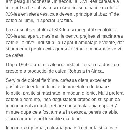
arhipelagul Indoneziei. In secolul al XVIII-lea cafeaua a
inceput sa fie cultivata si in Americi si pana in secolul al
XX-lea emisfera vestica a devenit principalul „bazin” de
cafea al lumii, in special Brazilia.
La sfarsitul secolului al XIX-lea si inceputul secolului al
XX-lea au aparut masinariile pentru prajirea si macinarea
cafelei la nivel industrial, au aparut ambalajele vidate, dar
si proceduri pentru extragerea cofeinei din boabele verzi
de cafea.
Dupa 1950 a aparut cafeaua instant, ceea ce a dus la o
crestere a productiei de cafea Robusta in Africa.
Servita de obicei fierbinte, cafeaua ofera experiente
gustative diferite, in functie de varietatea de boabe
folosite, prajite si macinate in moduri diferite. Multi prefera
cafeaua fierbinte, insa degustatorii profesionisti spun ca
in mod ideal aceasta trebuie consumata abia dupa 6-7
minute dupa ce a fost turnata in ceasca, pentru ca abia
atunci aromele pot fi simtite mai bine.
In mod exceptional, cafeaua poate fi obtinuta si la rece,