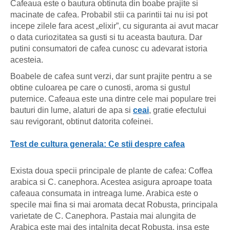
Cafeaua este o bautura obtinuta din boabe prajite si
macinate de cafea. Probabil stii ca parintii tai nu isi pot
incepe zilele fara acest „elixir”, cu siguranta ai avut macar
o data curiozitatea sa gusti si tu aceasta bautura. Dar
putini consumatori de cafea cunosc cu adevarat istoria
acesteia.
Boabele de cafea sunt verzi, dar sunt prajite pentru a se
obtine culoarea pe care o cunosti, aroma si gustul
puternice. Cafeaua este una dintre cele mai populare trei
bauturi din lume, alaturi de apa si
ceai
, gratie efectului
sau revigorant, obtinut datorita cofeinei.
Test de cultura generala: Ce stii despre cafea
Exista doua specii principale de plante de cafea: Coffea
arabica si C. canephora. Acestea asigura aproape toata
cafeaua consumata in intreaga lume. Arabica este o
specile mai fina si mai aromata decat Robusta, principala
varietate de C. Canephora. Pastaia mai alungita de
Arabica este mai des intalnita decat Robusta, insa este