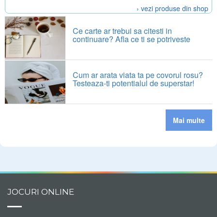
› vezi produse din shop
Ce carte ar trebui sa citesti in
continuare? Afla ce ti se potriveste
Cum ar arata viata ta pe covorul rosu?
Testeaza-ti potentialul de superstar!
Mai multe
JOCURI ONLINE