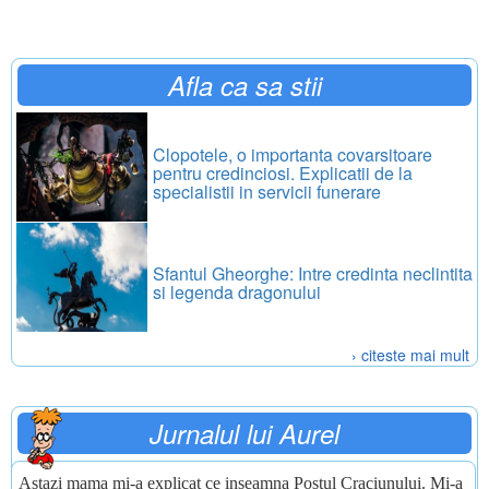
Afla ca sa stii
Clopotele, o importanta covarsitoare
pentru credinciosi. Explicatii de la
specialistii in servicii funerare
Sfantul Gheorghe: Intre credinta neclintita
si legenda dragonului
› citeste mai mult
Jurnalul lui Aurel
Astazi mama mi-a explicat ce inseamna Postul Craciunului. Mi-a