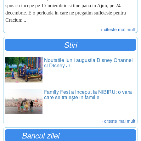
spus ca incepe pe 15 noiembrie si tine pana in Ajun, pe 24
decembrie. E o perioada in care ne pregatim sufleteste pentru
Craciun:...
› citeste mai mult
Stiri
Noutatile lunii augustla Disney Channel
si Disney Jr.
Family Fest a inceput la NIBIRU: o vara
care se traiește in familie
› citeste mai mult
Bancul zilei