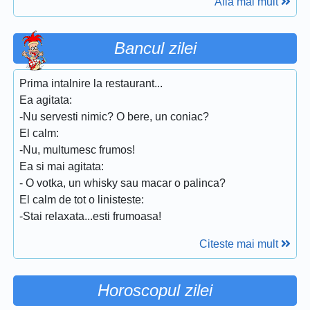
Afla mai mult
Bancul zilei
Prima intalnire la restaurant...
Ea agitata:
-Nu servesti nimic? O bere, un coniac?
El calm:
-Nu, multumesc frumos!
Ea si mai agitata:
- O votka, un whisky sau macar o palinca?
El calm de tot o linisteste:
-Stai relaxata...esti frumoasa!
Citeste mai mult
Horoscopul zilei