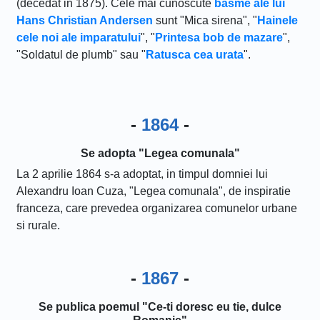
(decedat in 1875). Cele mai cunoscute
basme ale lui
Hans Christian Andersen
sunt "Mica sirena", "
Hainele
cele noi ale imparatului
", "
Printesa bob de mazare
",
"Soldatul de plumb" sau "
Ratusca cea urata
".
-
1864
-
Se adopta "Legea comunala"
La 2 aprilie 1864 s-a adoptat, in timpul domniei lui
Alexandru Ioan Cuza, "Legea comunala", de inspiratie
franceza, care prevedea organizarea comunelor urbane
si rurale.
-
1867
-
Se publica poemul "Ce-ti doresc eu tie, dulce