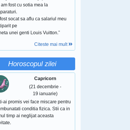
i am fost cu sotia mea la
paraturi.
ost socat sa aflu ca salariul meu
tiparit pe
heta unei genti Louis Vuitton."
Citeste mai mult
Horoscopul zilei
Capricorn
(21 decembrie -
19 ianuarie)
ti-ai promis vei face miscare pentru
 imbunatati conditia fizica. Stii ca in
mul timp ai neglijat aceasta
vitate.