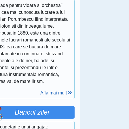
lada pentru vioara si orchestra''
 cea mai cunoscuta lucrare a lui
ian Porumbescu fiind interpretata
iolonisti din intreaga lume.
pusa in 1880, este una dintre
nele lucrari romanesti ale secolului
XIX-lea care se bucura de mare
laritate in continuare, stilizand
ente ale doinei, baladei si
ntei si prezentandu-le intr-o
itura instrumentala romantica,
esiva, de mare lirism.
Afla mai mult
Bancul zilei
cugetarile unui angajat: