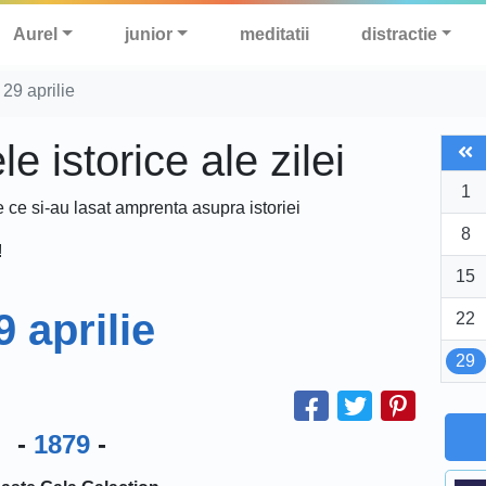
Aurel
junior
meditatii
distractie
29 aprilie
 istorice ale zilei
1
e ce si-au lasat amprenta asupra istoriei
8
!
15
9 aprilie
22
29
-
1879
-