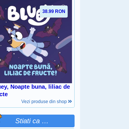
38.99
RON
ey, Noapte buna, liliac de
cte
Vezi produse din shop
Stiati ca …