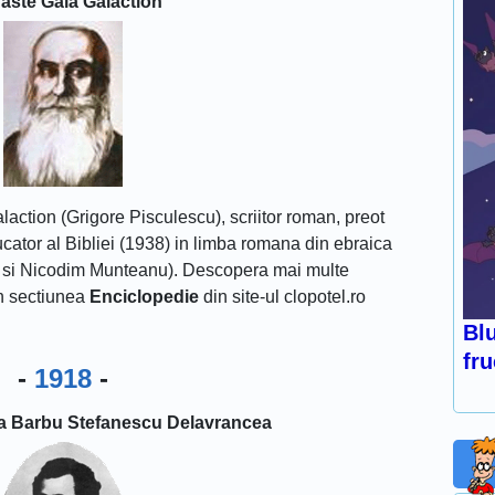
aste Gala Galaction
action (Grigore Pisculescu), scriitor roman, preot
ucator al Bibliei (1938) in limba romana din ebraica
u si Nicodim Munteanu). Descopera mai multe
n sectiunea
Enciclopedie
din site-ul clopotel.ro
Blu
fru
-
1918
-
ata Barbu Stefanescu Delavrancea