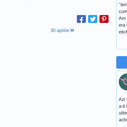
"Ier
cum
Am f
era 
30 aprilie
etic
Azi 
a-ti
ulti
acti