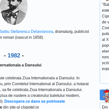
''Ba
este
Cipr
de v
Com
Barbu Stefanescu Delavrancea
, dramaturg, publicist
puti
ian roman (nascut in 1858).
al 
popu
elem
-
1982
-
roma
scri
ternationala a Dansului
expr
este celebrata Ziua Internationala a Dansului. In
ru, prin Comitetul International al Dansului, a hotarat
e, sa fie celebrata Ziua Internationala a Dansului.
iua de nastere a creatorului baletului modern,
0).
Descopera ce dans se potriveste
te
din site-ul clopotel.ro
Din 