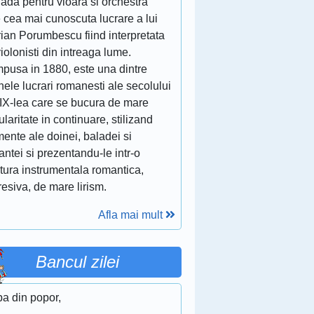
lada pentru vioara si orchestra''
 cea mai cunoscuta lucrare a lui
ian Porumbescu fiind interpretata
iolonisti din intreaga lume.
pusa in 1880, este una dintre
nele lucrari romanesti ale secolului
XIX-lea care se bucura de mare
laritate in continuare, stilizand
ente ale doinei, baladei si
ntei si prezentandu-le intr-o
itura instrumentala romantica,
esiva, de mare lirism.
Afla mai mult
Bancul zilei
ba din popor,