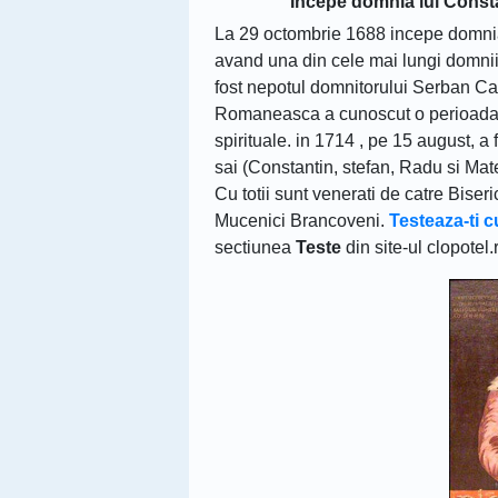
Incepe domnia lui Cons
La 29 octombrie 1688 incepe domni
avand una din cele mai lungi domnii 
fost nepotul domnitorului Serban Ca
Romaneasca a cunoscut o perioada de 
spirituale. in 1714 , pe 15 august, a 
sai (Constantin, stefan, Radu si Mat
Cu totii sunt venerati de catre Bise
Mucenici Brancoveni.
Testeaza-ti 
sectiunea
Teste
din site-ul clopotel.