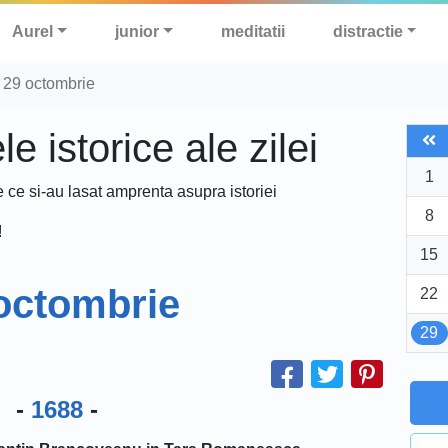
Aurel
junior
meditatii
distractie
 29 octombrie
 istorice ale zilei
1
e ce si-au lasat amprenta asupra istoriei
8
!
15
octombrie
22
29
-
1688
-