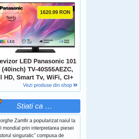
1620.99
RON
levizor LED Panasonic 101
 (40inch) TV-40S55AEZC,
l HD, Smart Tv, WiFi, CI+
Vezi produse din shop
Stiati ca …
rghe Zamfir a popularizat naiul la
l mondial prin interpretarea piesei
storul singuratic'' compusa de