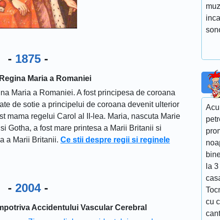
muz
inca
sono
-
1875
-
 Regina Maria a Romaniei
na Maria a Romaniei. A fost principesa de coroana
ate de sotie a principelui de coroana devenit ulterior
Acum
st mama regelui Carol al II-lea. Maria, nascuta Marie
pet
 Gotha, a fost mare printesa a Marii Britanii si
prom
a a Marii Britanii.
Ce stii despre regii si reginele
noa
bin
la 
casa
-
2004
-
Toc
cu c
mpotriva Accidentului Vascular Cerebral
can