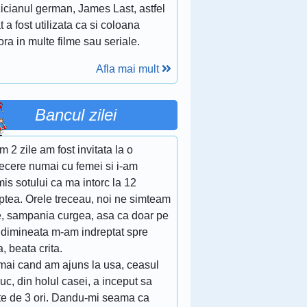
icianul german, James Last, astfel
t a fost utilizata ca si coloana
ra in multe filme sau seriale.
Afla mai mult
Bancul zilei
 2 zile am fost invitata la o
recere numai cu femei si i-am
is sotului ca ma intorc la 12
ptea. Orele treceau, noi ne simteam
e, sampania curgea, asa ca doar pe
3 dimineata m-am indreptat spre
, beata crita.
mai cand am ajuns la usa, ceasul
uc, din holul casei, a inceput sa
te de 3 ori. Dandu-mi seama ca