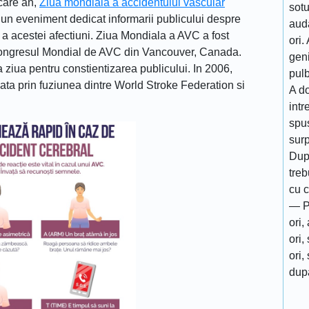
ecare an,
Ziua mondiala a accidentului vascular
sotu
un eveniment dedicat informarii publicului despre
aud
e a acestei afectiuni. Ziua Mondiala a AVC a fost
ori.
 Congresul Mondial de AVC din Vancouver, Canada.
geni
a ziua pentru constientizarea publicului. In 2006,
pulb
ata prin fuziunea dintre World Stroke Federation si
A d
intr
spus
surp
Dupa
tre
cu c
— Pa
ori,
ori,
ori,
dupa