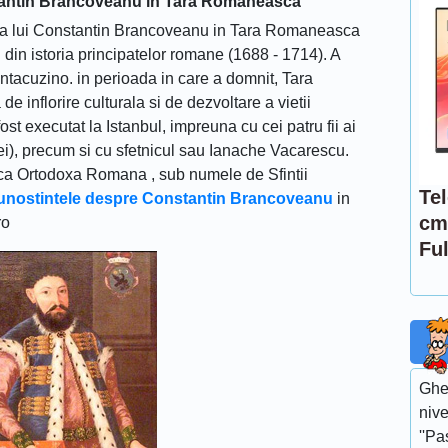
tantin Brancoveanu in Tara Romaneasca
a lui Constantin Brancoveanu in Tara Romaneasca
din istoria principatelor romane (1688 - 1714). A
ntacuzino. in perioada in care a domnit, Tara
inflorire culturala si de dezvoltare a vietii
fost executat la Istanbul, impreuna cu cei patru fii ai
ei), precum si cu sfetnicul sau Ianache Vacarescu.
rica Ortodoxa Romana , sub numele de Sfintii
Te
cunostintele despre Constantin Brancoveanu
in
cm
ro
Ful
Gheo
nive
''Pa