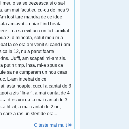
l meu o sa se trezeasca si o sa-l
a, am mai facut eu cu-cu de inca 9
 Am fost tare mandra de ce idee
ala am avut – chiar fiind beata
ere – ca sa evit un conflict familial.
oua zi dimineata, sotul meu m-a
ebat la ce ora am venit si cand i-am
 ca la 12, nu a parut foarte
rins. Uufff, am scapat! mi-am zis.
 putin timp, insa, mi-a spus ca
buie sa ne cumparam un nou ceas
uc. L-am intrebat de ce.
i, asta noapte, cucul a cantat de 3
 apoi a zis "fir-ar", a mai cantat de 4
 si-a dres vocea, a mai cantat de 3
 s-a hlizit, a mai cantat de 2 ori,
 care a ras un sfert de ora...
Citeste mai mult