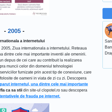
-
2005
-
rnationala a internetului
San
Ban
 2005, Ziua internationala a internetului. Reteaua
Dra
a dintre cele mai importante inventii ale omenirii.
n depus de cei care au contribuit la realizarea
supra muncii celor din domeniul tehnologiei
erviciilor furnizate prin acest tip de conexiune, care
 folosite de oameni in viata de zi cu zi. Descopera
arut internetul, una dintre cele mai importante
fla ca sa stii
din site-ul clopotel.ro sau descopera
 tentativele de frauda pe internet.