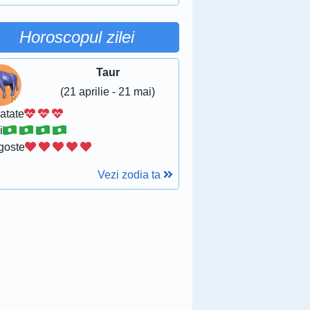
Horoscopul zilei
Taur
(21 aprilie - 21 mai)
atate
i
goste
Vezi zodia ta