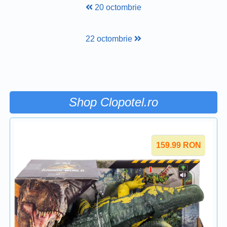
20 octombrie
22 octombrie
Shop Clopotel.ro
159.99
RON