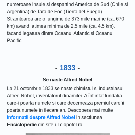
numeroase insule si despartind America de Sud (Chile si
Argentina) de Tara de Foc (Tierra del Fuego).
Stramtoarea are o lungime de 373 mile marine (ca. 670
km) avand latimea minima de 2,5 mile (ca. 4,5 km),
facand legatura dintre Oceanul Atlantic si Oceanul
Pacific.
-
1833
-
Se naste Alfred Nobel
La 21 octombrie 1833 se naste chimistul si industriasul
Alfred Nobel, inventatorul dinamitei. A înfiintat fundatia
care-i poarta numele si care decerneaza premiul care îi
poarta numele în fiecare an. Descopera mai multe
informatii despre Alfred Nobel
in sectiunea
Enciclopedie
din site-ul clopotel.ro