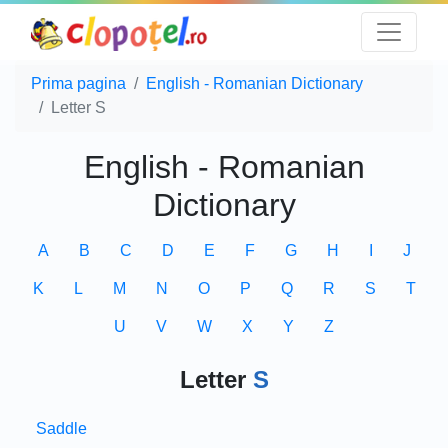
Prima pagina
English - Romanian Dictionary
Letter S
English - Romanian
Dictionary
A
B
C
D
E
F
G
H
I
J
K
L
M
N
O
P
Q
R
S
T
U
V
W
X
Y
Z
Letter
S
Saddle