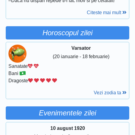
–Daca nu dispari repede ti-l fac mov si pe celalalt!
Citeste mai mult
Horoscopul zilei
Varsator
(20 ianuarie - 18 februarie)
Sanatate
Bani
Dragoste
Vezi zodia ta
Evenimentele zilei
10 august 1920