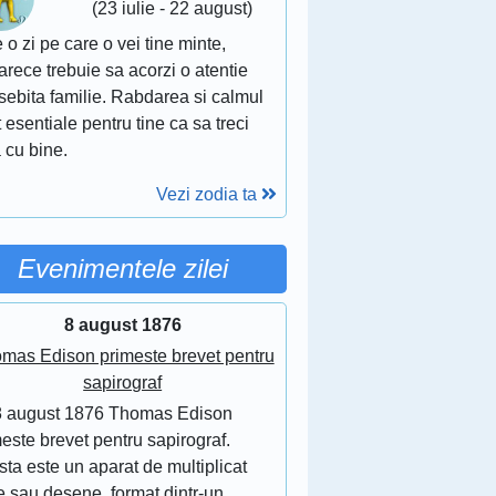
(23 iulie - 22 august)
 o zi pe care o vei tine minte,
rece trebuie sa acorzi o atentie
sebita familie. Rabdarea si calmul
 esentiale pentru tine ca sa treci
 cu bine.
Vezi zodia ta
Evenimentele zilei
8 august 1876
mas Edison primeste brevet pentru
sapirograf
8 august 1876 Thomas Edison
este brevet pentru sapirograf.
ta este un aparat de multiplicat
e sau desene, format dintr-un