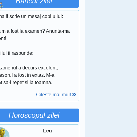
Bancul zilei
 ii scrie un mesaj copiluilui:
um a fost la examen? Anunta-ma
nt!
lul ii raspunde:
xamenul a decurs excelent,
esorul a fost in extaz. M-a
t sa-l repet si la toamna.
Citeste mai mult
Horoscopul zilei
Leu