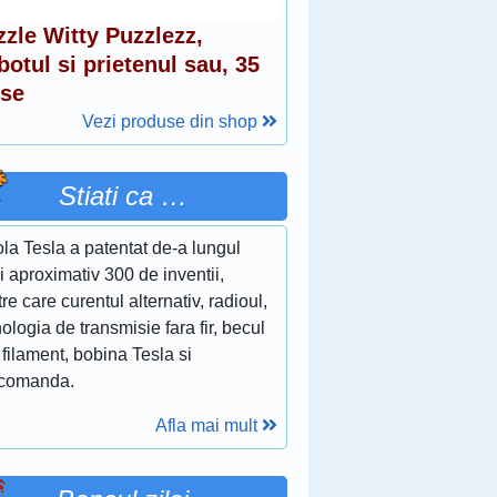
zzle Witty Puzzlezz,
otul si prietenul sau, 35
ese
Vezi produse din shop
Stiati ca …
la Tesla a patentat de-a lungul
ii aproximativ 300 de inventii,
tre care curentul alternativ, radioul,
ologia de transmisie fara fir, becul
 filament, bobina Tesla si
ecomanda.
Afla mai mult