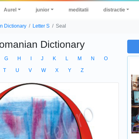
Aurel
junior
meditatii
distractie
n Dictionary
Letter S
Seal
Romanian Dictionary
G
H
I
J
K
L
M
N
O
T
U
V
W
X
Y
Z