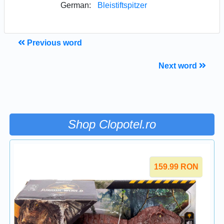
German:
Bleistiftspitzer
Previous word
Next word
Shop Clopotel.ro
159.99
RON