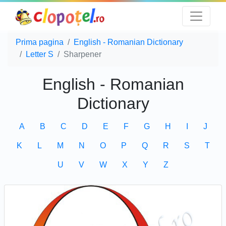
Prima pagina
English - Romanian Dictionary
Letter S
Sharpener
English - Romanian
Dictionary
A
B
C
D
E
F
G
H
I
J
K
L
M
N
O
P
Q
R
S
T
U
V
W
X
Y
Z