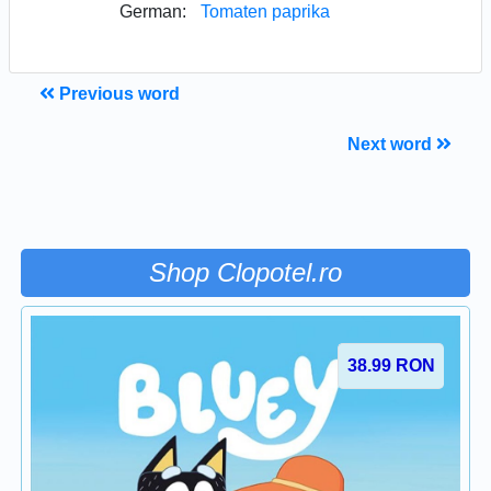
German:
Tomaten paprika
Previous word
Next word
Shop Clopotel.ro
38.99
RON