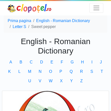
Prima pagina
English - Romanian Dictionary
Letter S
Sweet pepper
English - Romanian
Dictionary
A
B
C
D
E
F
G
H
I
J
K
L
M
N
O
P
Q
R
S
T
U
V
W
X
Y
Z