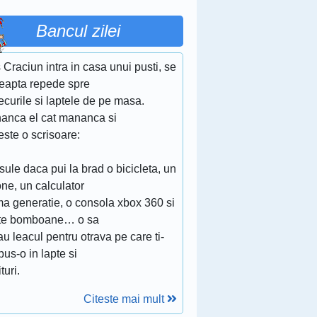
Bancul zilei
Craciun intra in casa unui pusti, se
reapta repede spre
ecurile si laptele de pe masa.
anca el cat mananca si
ste o scrisoare:
ule daca pui la brad o bicicleta, un
ne, un calculator
ma generatie, o consola xbox 360 si
te bomboane… o sa
dau leacul pentru otrava pe care ti-
us-o in lapte si
turi.
Citeste mai mult