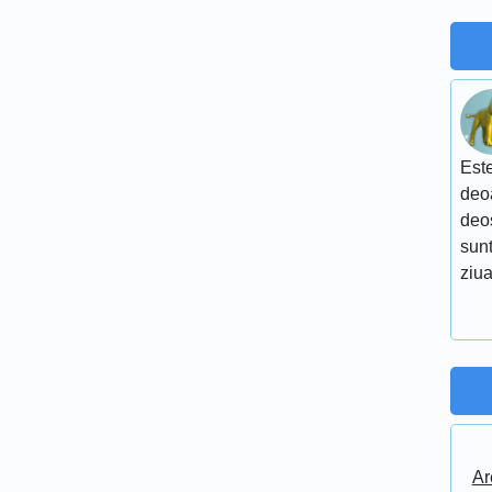
Este
deoa
deo
sunt
ziua
Ar