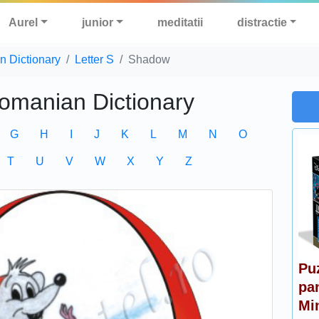
Aurel
junior
meditatii
distractie
n Dictionary
Letter S
Shadow
Romanian Dictionary
G
H
I
J
K
L
M
N
O
T
U
V
W
X
Y
Z
Pu
pa
Mi