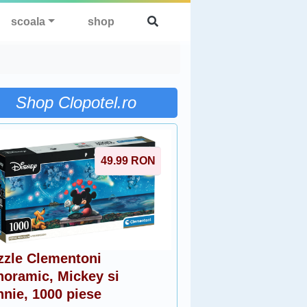
scoala
shop
Shop Clopotel.ro
49.99
RON
zzle Clementoni
noramic, Mickey si
nnie, 1000 piese