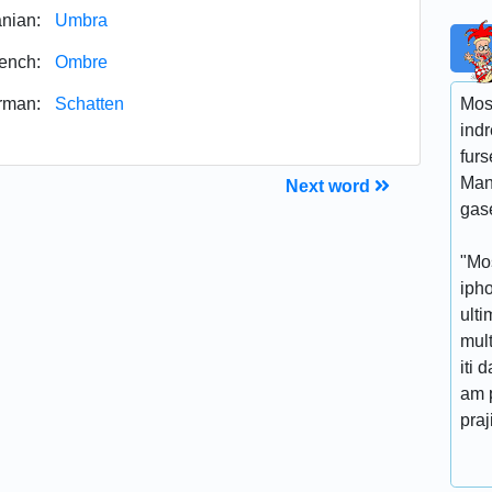
nian:
Umbra
ench:
Ombre
rman:
Schatten
Mos 
ind
furs
Man
Next word
gase
"Mos
ipho
ulti
mul
iti 
am p
praji