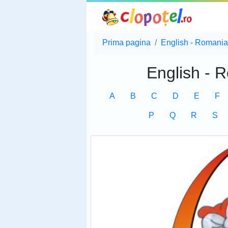
Prima pagina
English - Romania
English - 
A
B
C
D
E
F
P
Q
R
S