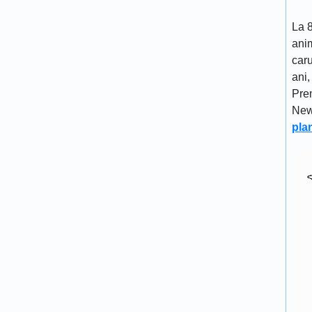
La 8
anim
caru
ani,
Pre
New
pla