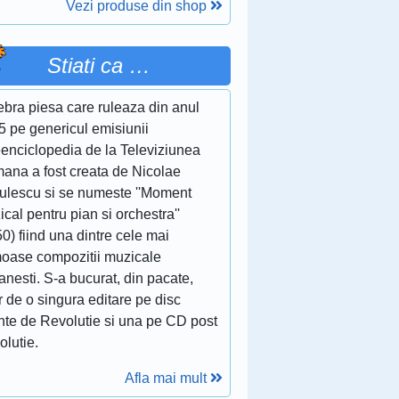
Vezi produse din shop
Stiati ca …
ebra piesa care ruleaza din anul
5 pe genericul emisiunii
eenciclopedia de la Televiziunea
ana a fost creata de Nicolae
culescu si se numeste ''Moment
cal pentru pian si orchestra''
0) fiind una dintre cele mai
moase compozitii muzicale
nesti. S-a bucurat, din pacate,
 de o singura editare pe disc
inte de Revolutie si una pe CD post
olutie.
Afla mai mult