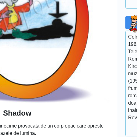
Cel
196
Tel
Rom
Kir
muzi
(195
fru
roma
doar
ina
Shadow
Rev
tunecime provocata de un corp opac care opreste
razele de lumina.