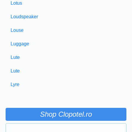
Lotus
Loudspeaker
Louse
Luggage
Lute
Lute
Lyre
Shop Clopotel.ro