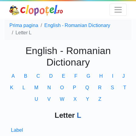
Prima pagina
English - Romanian Dictionary
Letter L
English - Romanian
Dictionary
A
B
C
D
E
F
G
H
I
J
K
L
M
N
O
P
Q
R
S
T
U
V
W
X
Y
Z
Letter
L
Label