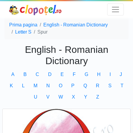
Prima pagina
English - Romanian Dictionary
Letter S
Spur
English - Romanian
Dictionary
A
B
C
D
E
F
G
H
I
J
K
L
M
N
O
P
Q
R
S
T
U
V
W
X
Y
Z