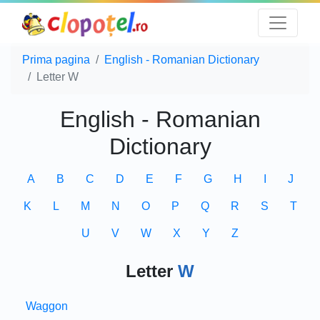
Prima pagina
English - Romanian Dictionary
Letter W
English - Romanian
Dictionary
A
B
C
D
E
F
G
H
I
J
K
L
M
N
O
P
Q
R
S
T
U
V
W
X
Y
Z
Letter
W
Waggon