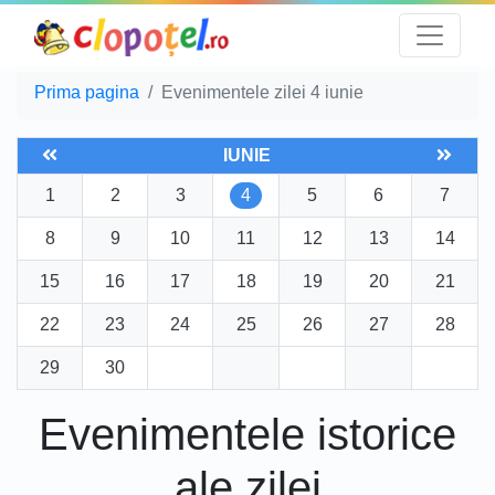
Prima pagina
Evenimentele zilei 4 iunie
IUNIE
1
2
3
4
5
6
7
8
9
10
11
12
13
14
15
16
17
18
19
20
21
22
23
24
25
26
27
28
29
30
Evenimentele istorice
ale zilei