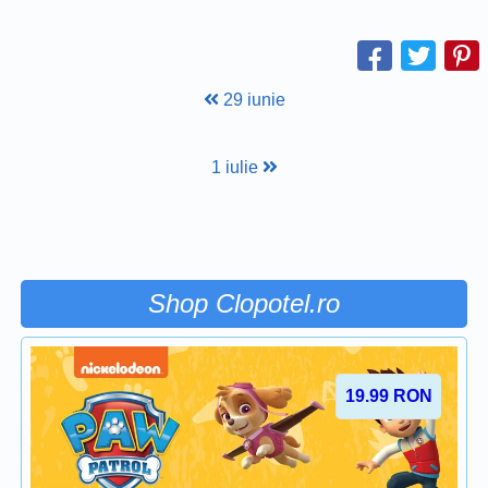
29 iunie
1 iulie
Shop Clopotel.ro
19.99
RON