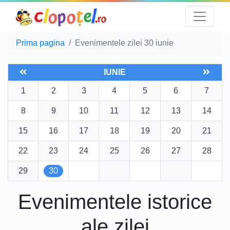
Prima pagina
Evenimentele zilei 30 iunie
IUNIE
1
2
3
4
5
6
7
8
9
10
11
12
13
14
15
16
17
18
19
20
21
22
23
24
25
26
27
28
29
30
Evenimentele istorice
ale zilei