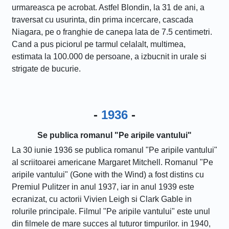
urmareasca pe acrobat. Astfel Blondin, la 31 de ani, a
traversat cu usurinta, din prima incercare, cascada
Niagara, pe o franghie de canepa lata de 7.5 centimetri.
Cand a pus piciorul pe tarmul celalalt, multimea,
estimata la 100.000 de persoane, a izbucnit in urale si
strigate de bucurie.
-
1936
-
Se publica romanul "Pe aripile vantului"
La 30 iunie 1936 se publica romanul "Pe aripile vantului"
al scriitoarei americane Margaret Mitchell. Romanul "Pe
aripile vantului" (Gone with the Wind) a fost distins cu
Premiul Pulitzer in anul 1937, iar in anul 1939 este
ecranizat, cu actorii Vivien Leigh si Clark Gable in
rolurile principale. Filmul "Pe aripile vantului" este unul
din filmele de mare succes al tuturor timpurilor. in 1940,