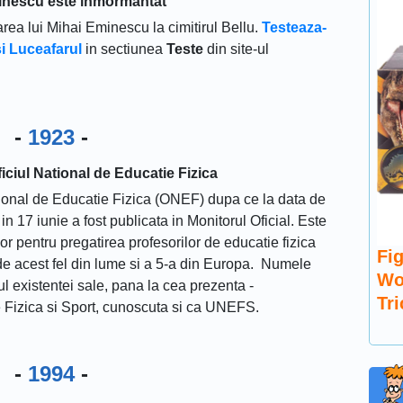
inescu este inmormantat
rea lui Mihai Eminescu la cimitirul Bellu.
Testeaza-
i Luceafarul
in sectiunea
Teste
din site-ul
-
1923
-
ficiul National de Educatie Fizica
ational de Educatie Fizica (ONEF) dupa ce la data de
in 17 iunie a fost publicata in Monitorul Oficial. Este
or pentru pregatirea profesorilor de educatie fizica
Fig
 de acest fel din lume si a 5-a din Europa. Numele
Wo
sul existentei sale, pana la cea prezenta -
Tr
 Fizica si Sport, cunoscuta si ca UNEFS.
-
1994
-