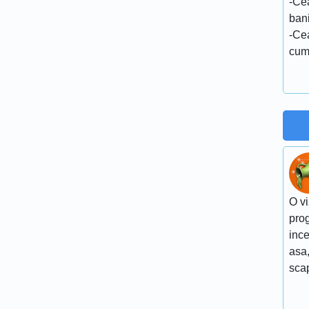
-Cea
bani
-Ce
cum 
O vi
pro
ince
asa,
scap