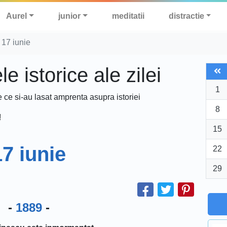
Aurel
junior
meditatii
distractie
 17 iunie
 istorice ale zilei
1
e ce si-au lasat amprenta asupra istoriei
8
!
15
17 iunie
22
29
-
1889
-