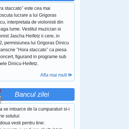
ra staccato'' este cea mai
scuta lucrare a lui Grigoras
cu, interpretata de violonisti din
eaga lume. Vestitul muzician si
onist Jascha Heifetz ii cere, in
2, permisiunea lui Grigoras Dinicu
ranscrie ''Hora staccato'' ca piesa
concert, figurand in programe sub
ele Dinicu-Heifetz.
Afla mai mult
Bancul zilei
a se intoarce de la cumparaturi si-i
e sotului:
oua vesti pentru tine: