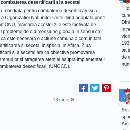
combaterea desertificarii si a secetei
''Ho
ua mondiala pentru combaterea desertificarii si a
cuno
 Organizatiei Natiunilor Unite, fiind adoptata printr-
Dini
vit ONU, marcarea acestei zile este motivata de
intr
unt probleme de o dimensiune globala in sensul ca
viol
si ca este necesara o actiune comuna a comunitatii
193
tificarea si seceta, in special in Africa. Ziua
sa t
icarii si a secetei are ca obiective promovarea
de 
terenurilor si atragerea atentiei asupra implementarii
num
combaterea desertificarii (UNCCD).
18 iunie
Soti
spun
Am d