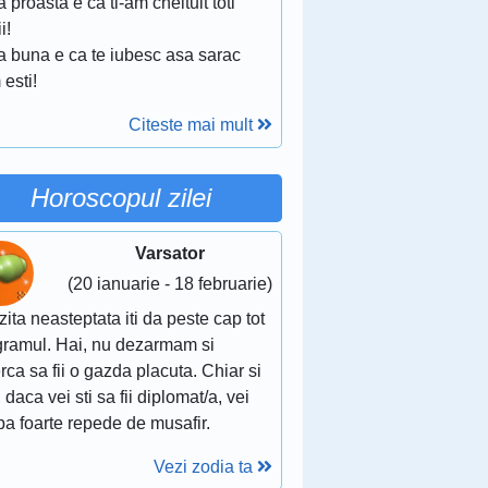
 proasta e ca ti-am cheltuit toti
i!
a buna e ca te iubesc asa sarac
esti!
Citeste mai mult
Horoscopul zilei
Varsator
(20 ianuarie - 18 februarie)
zita neasteptata iti da peste cap tot
gramul. Hai, nu dezarmam si
rca sa fii o gazda placuta. Chiar si
 daca vei sti sa fii diplomat/a, vei
a foarte repede de musafir.
Vezi zodia ta