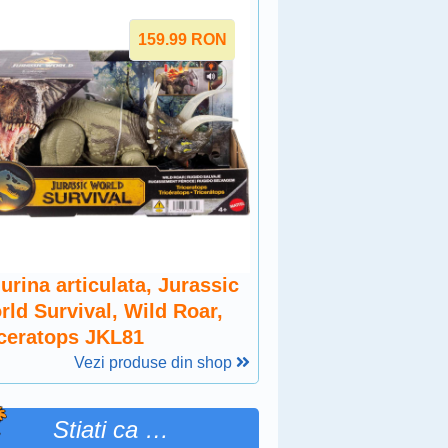
159.99
RON
urina articulata, Jurassic
rld Survival, Wild Roar,
iceratops JKL81
Vezi produse din shop
Stiati ca …