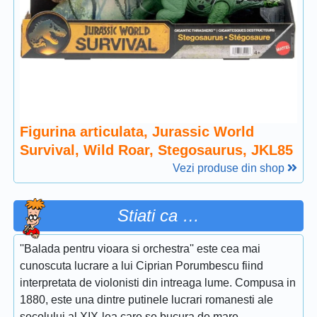
Figurina articulata, Jurassic World
Survival, Wild Roar, Stegosaurus, JKL85
Vezi produse din shop
Stiati ca …
''Balada pentru vioara si orchestra'' este cea mai
cunoscuta lucrare a lui Ciprian Porumbescu fiind
interpretata de violonisti din intreaga lume. Compusa in
1880, este una dintre putinele lucrari romanesti ale
secolului al XIX-lea care se bucura de mare