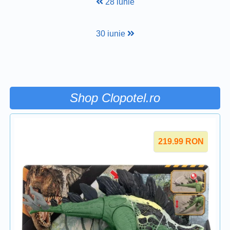
28 iunie
30 iunie
Shop Clopotel.ro
219.99
RON