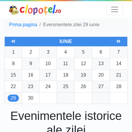
Prima pagina
Evenimentele zilei 29 iunie
IUNIE
1
2
3
4
5
6
7
8
9
10
11
12
13
14
15
16
17
18
19
20
21
22
23
24
25
26
27
28
29
30
Evenimentele istorice
ale zilei