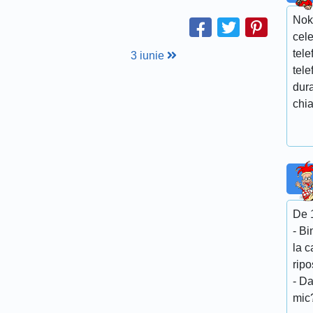
Nok
cele
tele
3 iunie
tele
dura
chia
De 1
- Bi
la c
ripo
- Da
mic