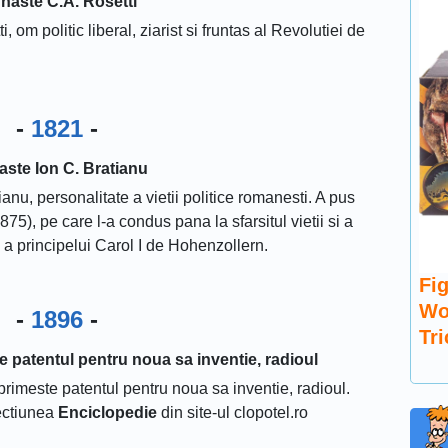
naste C.A. Rosetti
 om politic liberal, ziarist si fruntas al Revolutiei de
-
1821
-
aste Ion C. Bratianu
anu, personalitate a vietii politice romanesti. A pus
75), pe care l-a condus pana la sfarsitul vietii si a
a a principelui Carol I de Hohenzollern.
Fig
Wo
-
1896
-
Tr
 patentul pentru noua sa inventie, radioul
rimeste patentul pentru noua sa inventie, radioul.
ectiunea
Enciclopedie
din site-ul clopotel.ro