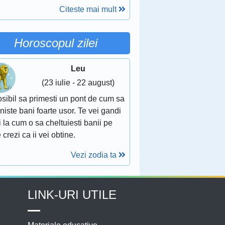
Citeste mai mult
Horoscopul zilei
Leu
(23 iulie - 22 august)
sibil sa primesti un pont de cum sa
 niste bani foarte usor. Te vei gandi
 la cum o sa cheltuiesti banii pe
 crezi ca ii vei obtine.
Vezi zodia ta
LINK-URI UTILE