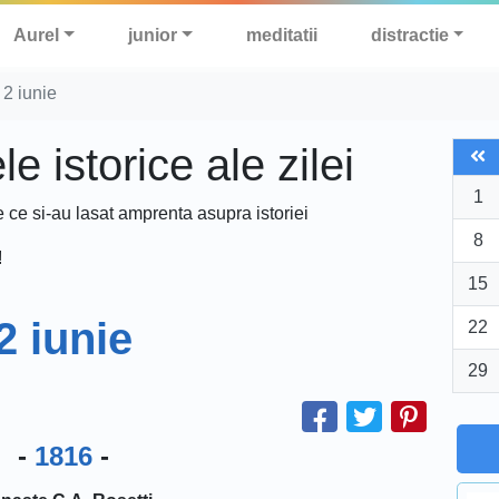
Aurel
junior
meditatii
distractie
 2 iunie
 istorice ale zilei
1
e ce si-au lasat amprenta asupra istoriei
8
!
15
2 iunie
22
29
-
1816
-