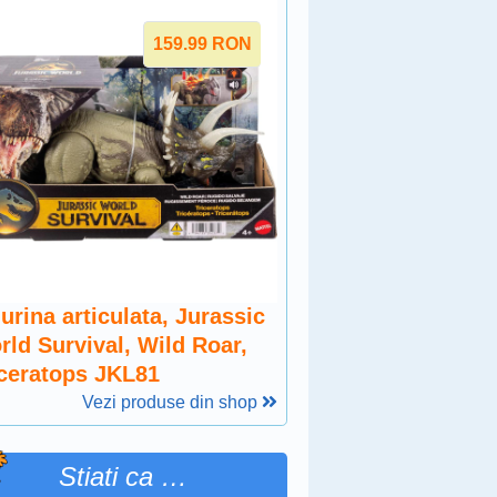
159.99
RON
urina articulata, Jurassic
rld Survival, Wild Roar,
iceratops JKL81
Vezi produse din shop
Stiati ca …