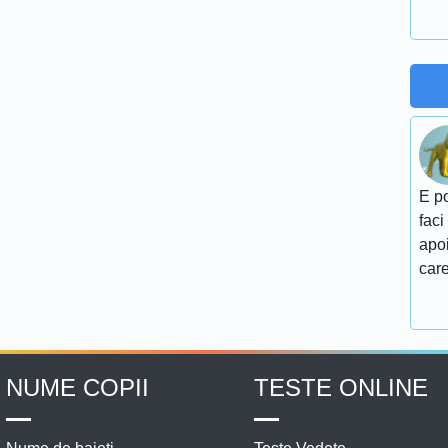
E po
faci
apoi
care
NUME COPII
TESTE ONLINE