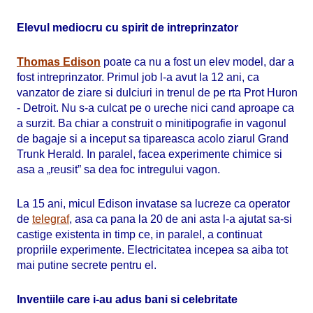
Elevul mediocru cu spirit de intreprinzator
Thomas Edison
poate ca nu a fost un elev model, dar a
fost intreprinzator. Primul job l-a avut la 12 ani, ca
vanzator de ziare si dulciuri in trenul de pe rta Prot Huron
- Detroit. Nu s-a culcat pe o ureche nici cand aproape ca
a surzit. Ba chiar a construit o minitipografie in vagonul
de bagaje si a inceput sa tipareasca acolo ziarul Grand
Trunk Herald. In paralel, facea experimente chimice si
asa a „reusit” sa dea foc intregului vagon.
La 15 ani, micul Edison invatase sa lucreze ca operator
de
telegraf
, asa ca pana la 20 de ani asta l-a ajutat sa-si
castige existenta in timp ce, in paralel, a continuat
propriile experimente. Electricitatea incepea sa aiba tot
mai putine secrete pentru el.
Inventiile care i-au adus bani si celebritate