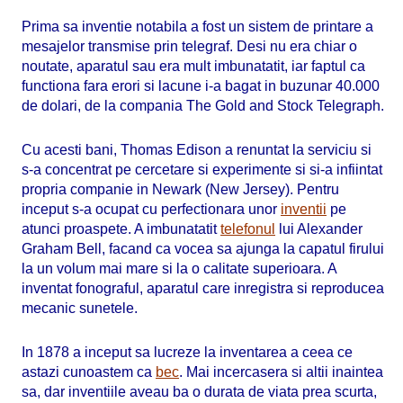
Prima sa inventie notabila a fost un sistem de printare a
mesajelor transmise prin telegraf. Desi nu era chiar o
noutate, aparatul sau era mult imbunatatit, iar faptul ca
functiona fara erori si lacune i-a bagat in buzunar 40.000
de dolari, de la compania The Gold and Stock Telegraph.
Cu acesti bani, Thomas Edison a renuntat la serviciu si
s-a concentrat pe cercetare si experimente si si-a infiintat
propria companie in Newark (New Jersey). Pentru
inceput s-a ocupat cu perfectionara unor
inventii
pe
atunci proaspete. A imbunatatit
telefonul
lui Alexander
Graham Bell, facand ca vocea sa ajunga la capatul firului
la un volum mai mare si la o calitate superioara. A
inventat fonograful, aparatul care inregistra si reproducea
mecanic sunetele.
In 1878 a inceput sa lucreze la inventarea a ceea ce
astazi cunoastem ca
bec
. Mai incercasera si altii inaintea
sa, dar inventiile aveau ba o durata de viata prea scurta,