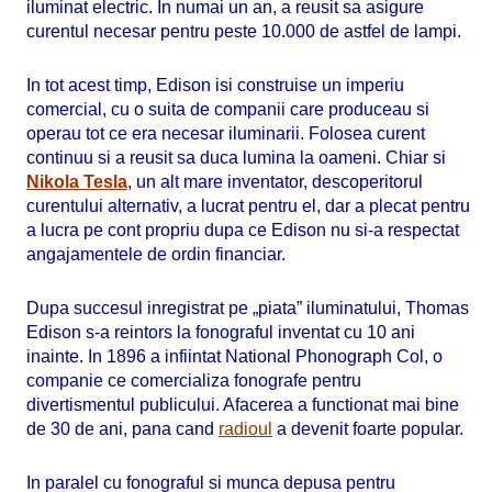
iluminat electric. In numai un an, a reusit sa asigure
curentul necesar pentru peste 10.000 de astfel de lampi.
In tot acest timp, Edison isi construise un imperiu
comercial, cu o suita de companii care produceau si
operau tot ce era necesar iluminarii. Folosea curent
continuu si a reusit sa duca lumina la oameni. Chiar si
Nikola Tesla
, un alt mare inventator, descoperitorul
curentului alternativ, a lucrat pentru el, dar a plecat pentru
a lucra pe cont propriu dupa ce Edison nu si-a respectat
angajamentele de ordin financiar.
Dupa succesul inregistrat pe „piata” iluminatului, Thomas
Edison s-a reintors la fonograful inventat cu 10 ani
inainte. In 1896 a infiintat National Phonograph Col, o
companie ce comercializa fonografe pentru
divertismentul publicului. Afacerea a functionat mai bine
de 30 de ani, pana cand
radioul
a devenit foarte popular.
In paralel cu fonograful si munca depusa pentru