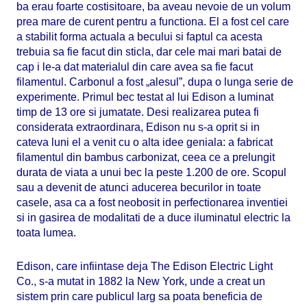
ba erau foarte costisitoare, ba aveau nevoie de un volum
prea mare de curent pentru a functiona. El a fost cel care
a stabilit forma actuala a becului si faptul ca acesta
trebuia sa fie facut din sticla, dar cele mai mari batai de
cap i le-a dat materialul din care avea sa fie facut
filamentul. Carbonul a fost „alesul”, dupa o lunga serie de
experimente. Primul bec testat al lui Edison a luminat
timp de 13 ore si jumatate. Desi realizarea putea fi
considerata extraordinara, Edison nu s-a oprit si in
cateva luni el a venit cu o alta idee geniala: a fabricat
filamentul din bambus carbonizat, ceea ce a prelungit
durata de viata a unui bec la peste 1.200 de ore. Scopul
sau a devenit de atunci aducerea becurilor in toate
casele, asa ca a fost neobosit in perfectionarea inventiei
si in gasirea de modalitati de a duce iluminatul electric la
toata lumea.
Edison, care infiintase deja The Edison Electric Light
Co., s-a mutat in 1882 la New York, unde a creat un
sistem prin care publicul larg sa poata beneficia de