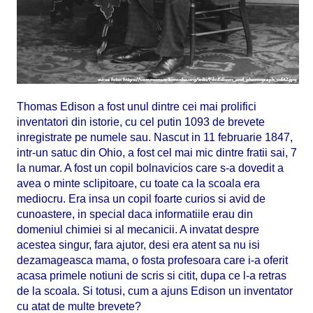
Thomas Edison a fost unul dintre cei mai prolifici
inventatori din istorie, cu cel putin 1093 de brevete
inregistrate pe numele sau. Nascut in 11 februarie 1847,
intr-un satuc din Ohio, a fost cel mai mic dintre fratii sai, 7
la numar. A fost un copil bolnavicios care s-a dovedit a
avea o minte sclipitoare, cu toate ca la scoala era
mediocru. Era insa un copil foarte curios si avid de
cunoastere, in special daca informatiile erau din
domeniul chimiei si al mecanicii. A invatat despre
acestea singur, fara ajutor, desi era atent sa nu isi
dezamageasca mama, o fosta profesoara care i-a oferit
acasa primele notiuni de scris si citit, dupa ce l-a retras
de la scoala. Si totusi, cum a ajuns Edison un inventator
cu atat de multe brevete?