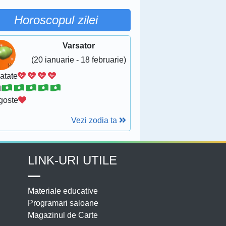
Horoscopul zilei
Varsator
(20 ianuarie - 18 februarie)
atate
i
goste
Vezi zodia ta
LINK-URI UTILE
Materiale educative
Programari saloane
Magazinul de Carte