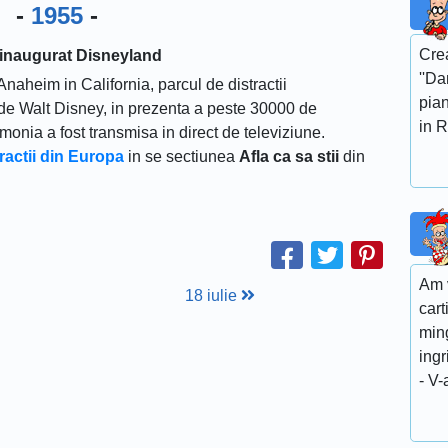
-
1955
-
Crea
 inaugurat Disneyland
''Da
Anaheim in California, parcul de distractii
pian
t de Walt Disney, in prezenta a peste 30000 de
in R
emonia a fost transmisa in direct de televiziune.
tractii din Europa
in se sectiunea
Afla ca sa stii
din
Am v
18 iulie
cart
min
ingr
- V-