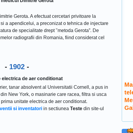
 medicul Dimitrie Gerota
itrie Gerota. A efectuat cercetari privitoare la
e si a apendicelui, a preconizat o tehnica de injectare
eratura de specialitate drept "metoda Gerota”. De
melor radiografii din Romania, fiind considerat cel
-
1902
-
 electrica de aer conditionat
Ma
ier, tanar absolvent al Universitatii Cornell, a pus in
te
i din New York, o masinarie care racea, filtra si usca
Me
prima unitate electrica de aer conditionat.
Ga
entii si inventatori
in sectiunea
Teste
din site-ul