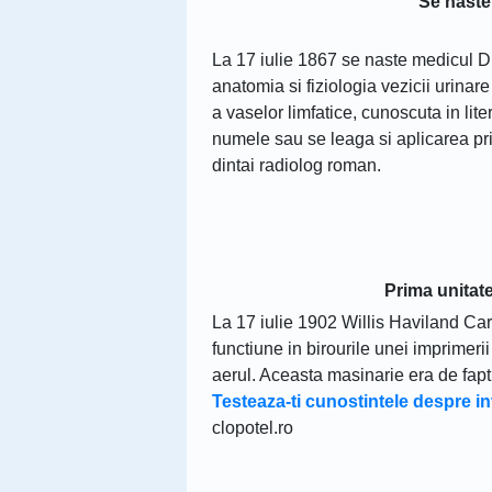
Se naste
La 17 iulie 1867 se naste medicul Dim
anatomia si fiziologia vezicii urinar
a vaselor limfatice, cunoscuta in lit
numele sau se leaga si aplicarea pri
dintai radiolog roman.
Prima unitate
La 17 iulie 1902 Willis Haviland Carr
functiune in birourile unei imprimeri
aerul. Aceasta masinarie era de fapt 
Testeaza-ti cunostintele despre inv
clopotel.ro