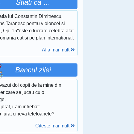
Stiati ca …
tia lui Constantin Dimitrescu,
ns Taranesc pentru violoncel si
, Op. 15''este o lucrare celebra atat
omania cat si pe plan international.
Afla mai mult
Bancul zilei
azut doi copii de Ia mine din
ier care se jucau cu o
ge.
ijorat, i-am intrebat:
a furat cineva telefoanele?
Citeste mai mult