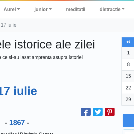
Aurel
junior
meditatii
distractie
17 iulie
 istorice ale zilei
1
e ce si-au lasat amprenta asupra istoriei
8
!
15
17 iulie
22
29
-
1867
-