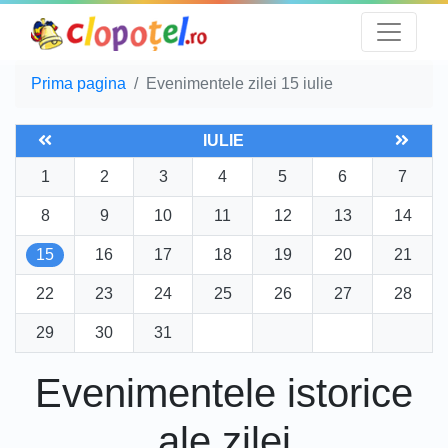
Prima pagina
Evenimentele zilei 15 iulie
IULIE
1
2
3
4
5
6
7
8
9
10
11
12
13
14
15
16
17
18
19
20
21
22
23
24
25
26
27
28
29
30
31
Evenimentele istorice
ale zilei