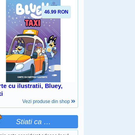
46.99
RON
te cu ilustratii, Bluey,
xi
Vezi produse din shop
Stiati ca …