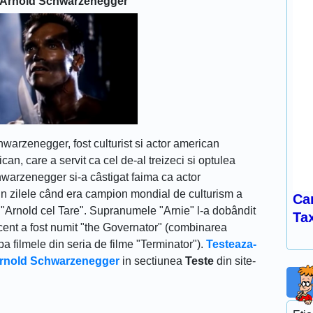
 Arnold Schwarzenegger
warzenegger, fost culturist si actor american
ican, care a servit ca cel de-al treizeci si optulea
chwarzenegger si-a câstigat faima ca actor
in zilele când era campion mondial de culturism a
Car
si "Arnold cel Tare". Supranumele "Arnie" l-a dobândit
Ta
recent a fost numit "the Governator" (combinarea
pa filmele din seria de filme "Terminator").
Testeaza-
i Arnold Schwarzenegger
in sectiunea
Teste
din site-