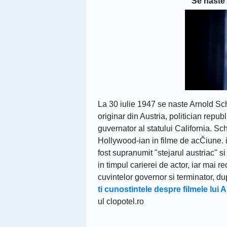
Se naste
La 30 iulie 1947 se naste Arnold Sch
originar din Austria, politician republ
guvernator al statului California. S
Hollywood-ian in filme de acČiune. 
fost supranumit "stejarul austriac" 
in timpul carierei de actor, iar mai 
cuvintelor governor si terminator, du
ti cunostintele despre filmele lu
ul clopotel.ro