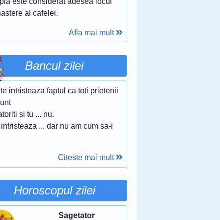
pia este considerat adesea locul
astere al cafelei.
Afla mai mult
Bancul zilei
te intristeaza faptul ca toti prietenii
sunt
toriti si tu ... nu.
intristeaza ... dar nu am cum sa-i
.
Citeste mai mult
Horoscopul zilei
Sagetator