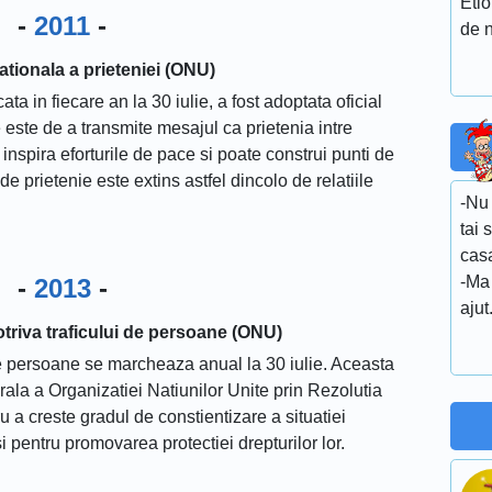
Etio
-
2011
-
de n
ationala a prieteniei (ONU)
ata in fiecare an la 30 iulie, a fost adoptata oficial
este de a transmite mesajul ca prietenia intre
e inspira eforturile de pace si poate construi punti de
e prietenie este extins astfel dincolo de relatiile
-Nu 
tai 
casa
-Ma 
-
2013
-
ajut
triva traficului de persoane (ONU)
de persoane se marcheaza anual la 30 iulie. Aceasta
rala a Organizatiei Natiunilor Unite prin Rezolutia
 a creste gradul de constientizare a situatiei
si pentru promovarea protectiei drepturilor lor.