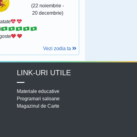
(22 noiembrie -
20 decembrie)
atate
i
goste
Vezi zodia ta
LINK-URI UTILE
Materiale educative
Programari saloane
Magazinul de Carte