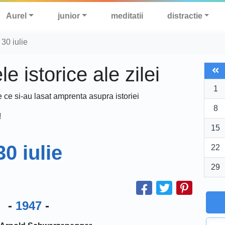
Aurel
junior
meditatii
distractie
30 iulie
 istorice ale zilei
1
e ce si-au lasat amprenta asupra istoriei
8
!
15
30 iulie
22
29
-
1947
-