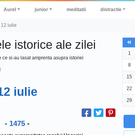
Aurel
junior
meditatii
distractie
12 iulie
 istorice ale zilei
1
e ce si-au lasat amprenta asupra istoriei
8
!
15
12 iulie
22
29
-
1475
-