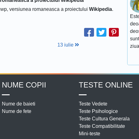
 romaneasca a proiectului Wikipedia
 ro.wp, versiunea romaneasca a proiectului
Wikipedia
.
Este
deoa
deo
sunt
13 iulie
ziua
NUME COPII
TESTE ONLINE
Nume de baieti
Teste Vedete
Nume de fete
Teste Psihologice
Teste Cultura Generala
Teste Compatibilitate
Mini-teste