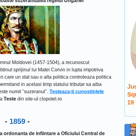
oaste suzeranitatea regelui Ungariei
domnul Moldovei (1457-1504), a recunoscut
tinut sprijinul lui Matei Corvin in lupta impotriva
 in care un stat sau o alta politica controleaza politica
, permitand in acelasi timp statului tributar sa aiba
Juc
este numit "suzeranul".
Testeaza-ti cunostintele
Sq
ea
Teste
din site-ul clopotel.ro
19
-
1859
-
rdonanta de infiintare a Oficiului Central de