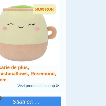
59.99
RON
arie de plus,
uishmallows, Rosemund,
 cm
Vezi produse din shop
Stiati ca …