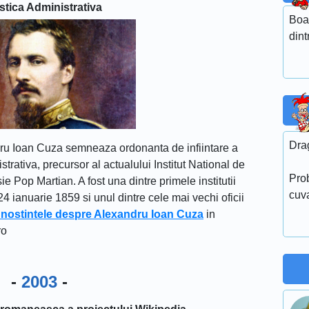
istica Administrativa
Boa
dint
Dra
dru Ioan Cuza semneaza ordonanta de infiintare a
strativa, precursor al actualului Institut National de
Prob
e Pop Martian. A fost una dintre primele institutii
cuva
24 ianuarie 1859 si unul dintre cele mai vechi oficii
unostintele despre Alexandru Ioan Cuza
in
ro
-
2003
-