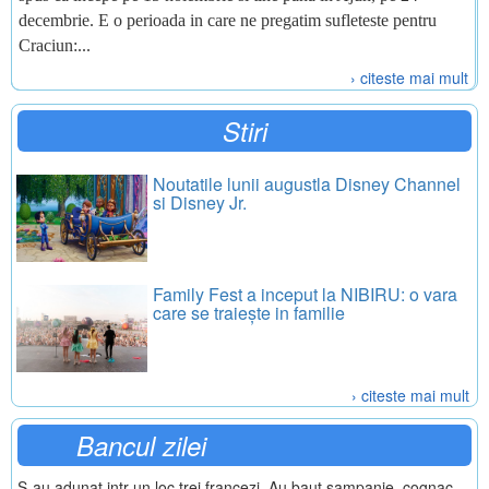
decembrie. E o perioada in care ne pregatim sufleteste pentru
Craciun:...
› citeste mai mult
Stiri
Noutatile lunii augustla Disney Channel
si Disney Jr.
Family Fest a inceput la NIBIRU: o vara
care se traiește in familie
› citeste mai mult
Bancul zilei
S-au adunat intr-un loc trei francezi. Au baut sampanie, cognac,