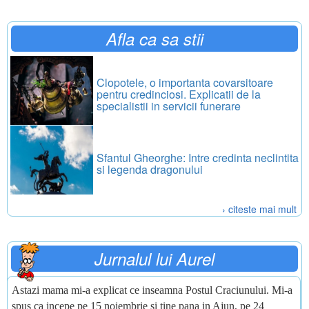
Afla ca sa stii
Clopotele, o importanta covarsitoare
pentru credinciosi. Explicatii de la
specialistii in servicii funerare
Sfantul Gheorghe: Intre credinta neclintita
si legenda dragonului
› citeste mai mult
Jurnalul lui Aurel
Astazi mama mi-a explicat ce inseamna Postul Craciunului. Mi-a
spus ca incepe pe 15 noiembrie si tine pana in Ajun, pe 24