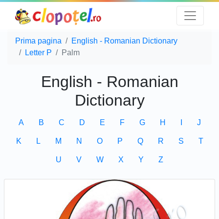
Prima pagina
English - Romanian Dictionary
Letter P
Palm
English - Romanian
Dictionary
A
B
C
D
E
F
G
H
I
J
K
L
M
N
O
P
Q
R
S
T
U
V
W
X
Y
Z