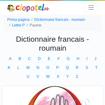
Prima pagina
Dictionnaire francais - roumain
Lettre P
Paume
Dictionnaire francais -
roumain
A
B
C
D
E
F
G
H
I
J
K
L
M
N
O
P
Q
R
S
T
U
V
W
X
Y
Z