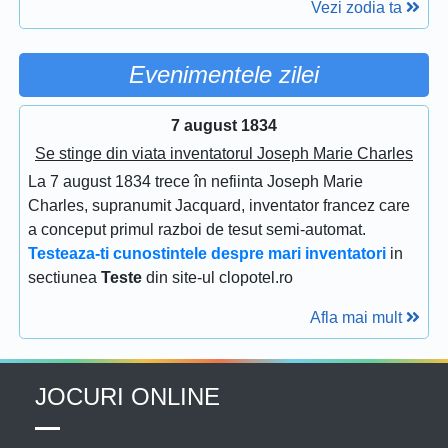
Vezi zodia ta
Evenimentele zilei
7 august 1834
Se stinge din viata inventatorul Joseph Marie Charles
La 7 august 1834 trece în nefiinta Joseph Marie
Charles, supranumit Jacquard, inventator francez care
a conceput primul razboi de tesut semi-automat.
Testeaza-ti cunostintele despre mari inventatori
in
sectiunea
Teste
din site-ul clopotel.ro
Afla mai mult
JOCURI ONLINE