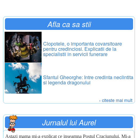
Afla ca sa stii
Clopotele, o importanta covarsitoare
pentru credinciosi. Explicatii de la
specialistii in servicii funerare
Sfantul Gheorghe: Intre credinta neclintita
si legenda dragonului
› citeste mai mult
Jurnalul lui Aurel
Astazi mama mi-a explicat ce inseamna Postul Craciunului. Mi-a