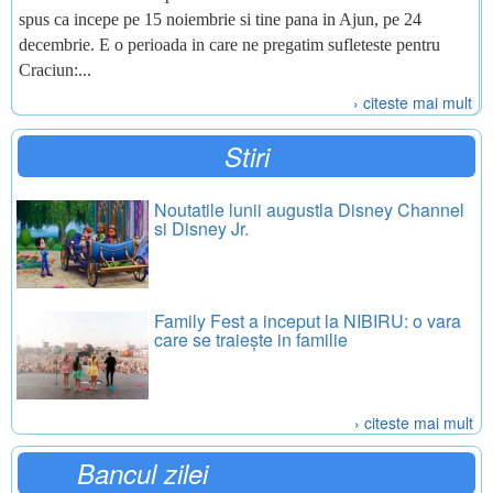
spus ca incepe pe 15 noiembrie si tine pana in Ajun, pe 24
decembrie. E o perioada in care ne pregatim sufleteste pentru
Craciun:...
› citeste mai mult
Stiri
Noutatile lunii augustla Disney Channel
si Disney Jr.
Family Fest a inceput la NIBIRU: o vara
care se traiește in familie
› citeste mai mult
Bancul zilei