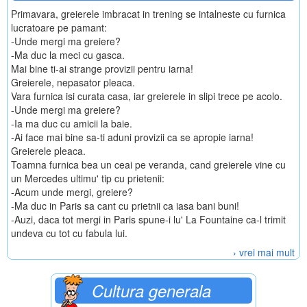
Primavara, greierele imbracat in trening se intalneste cu furnica
lucratoare pe pamant:
-Unde mergi ma greiere?
-Ma duc la meci cu gasca.
Mai bine ti-ai strange provizii pentru iarna!
Greierele, nepasator pleaca.
Vara furnica isi curata casa, iar greierele in slipi trece pe acolo.
-Unde mergi ma greiere?
-Ia ma duc cu amicii la baie.
-Ai face mai bine sa-ti aduni provizii ca se apropie iarna!
Greierele pleaca.
Toamna furnica bea un ceai pe veranda, cand greierele vine cu
un Mercedes ultimu' tip cu prietenii:
-Acum unde mergi, greiere?
-Ma duc in Paris sa cant cu prietnii ca iasa bani buni!
-Auzi, daca tot mergi in Paris spune-i lu' La Fountaine ca-l trimit
undeva cu tot cu fabula lui.
› vrei mai mult
Cultura generala