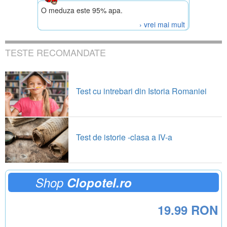
O meduza este 95% apa.
› vrei mai mult
TESTE RECOMANDATE
Test cu intrebari din Istoria Romaniei
Test de istorie -clasa a IV-a
Shop
Clopotel.ro
19.99 RON