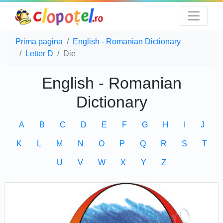
Prima pagina
English - Romanian Dictionary
Letter D
Die
English - Romanian
Dictionary
A
B
C
D
E
F
G
H
I
J
K
L
M
N
O
P
Q
R
S
T
U
V
W
X
Y
Z