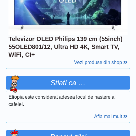
Televizor OLED Philips 139 cm (55inch)
55OLED801/12, Ultra HD 4K, Smart TV,
WiFi, CI+
Vezi produse din shop
Stiati ca …
Etiopia este considerat adesea locul de nastere al
cafelei.
Afla mai mult