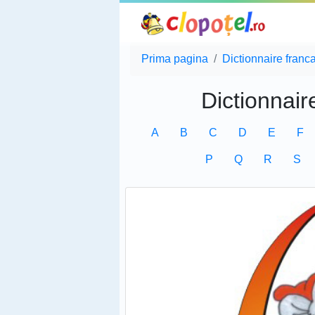
Prima pagina
Dictionnaire franc
Dictionnair
A
B
C
D
E
F
P
Q
R
S