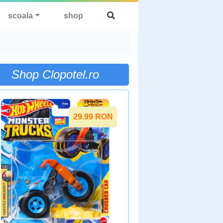
scoala
shop
Shop Clopotel.ro
29.99
RON