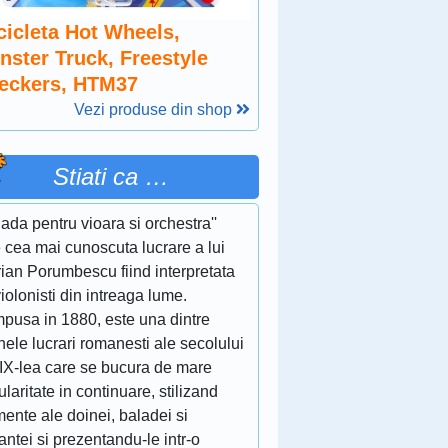
cicleta Hot Wheels,
nster Truck, Freestyle
eckers, HTM37
Vezi produse din shop
Stiati ca …
lada pentru vioara si orchestra''
 cea mai cunoscuta lucrare a lui
ian Porumbescu fiind interpretata
iolonisti din intreaga lume.
pusa in 1880, este una dintre
nele lucrari romanesti ale secolului
XIX-lea care se bucura de mare
laritate in continuare, stilizand
ente ale doinei, baladei si
ntei si prezentandu-le intr-o