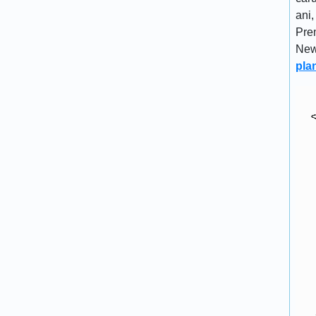
ani,
Pre
New
pla