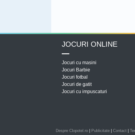
JOCURI ONLINE
Jocuri cu masini
Jocuri Barbie
Jocuri fotbal
Jocuri de gatit
Jocuri cu impuscaturi
Despre Clopotel.ro
|
Publicitate
|
Contact
|
Ter