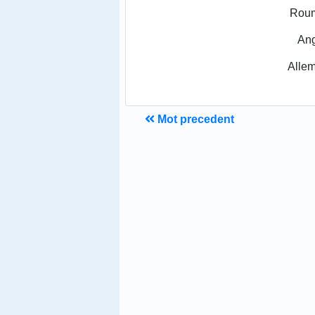
Roum
Ang
Alle
Mot precedent