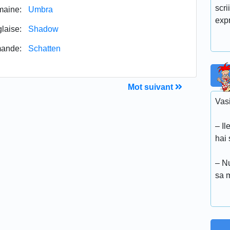
scri
aine:
Umbra
expr
laise:
Shadow
mande:
Schatten
Mot suivant
Vasi
– Il
hai 
– N
sa m