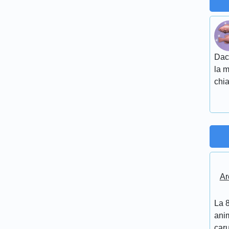
Daca
la m
chia
Ar
La 8
anim
caru