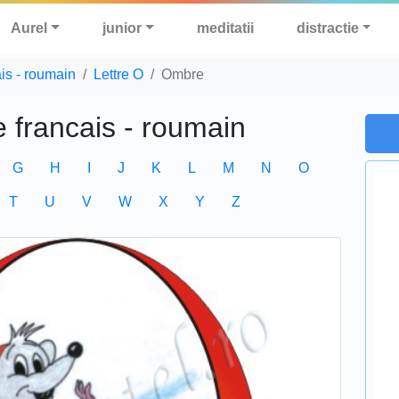
Aurel
junior
meditatii
distractie
ais - roumain
Lettre O
Ombre
e francais - roumain
G
H
I
J
K
L
M
N
O
T
U
V
W
X
Y
Z