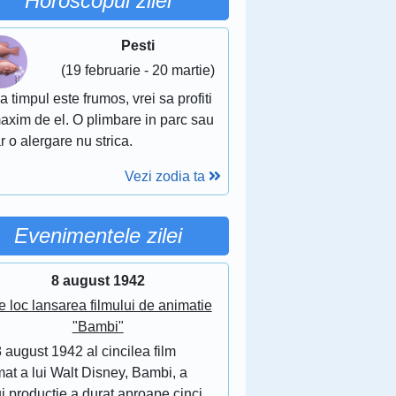
Horoscopul zilei
Pesti
(19 februarie - 20 martie)
 timpul este frumos, vrei sa profiti
axim de el. O plimbare in parc sau
r o alergare nu strica.
Vezi zodia ta
Evenimentele zilei
8 august 1942
e loc lansarea filmului de animatie
"Bambi"
 august 1942 al cincilea film
at a lui Walt Disney, Bambi, a
i productie a durat aproape cinci