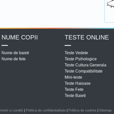
NUME COPII
TESTE ONLINE
Nume de baieti
Teste Vedete
Nume de fete
Teste Psihologice
Teste Cultura Generala
Teste Compatibilitate
Mini-teste
Teste Haioase
Teste Fete
Teste Baieti
menii si conditii
|
Politica de confidentialitate
|
Politica de cookies
|
Sitemap