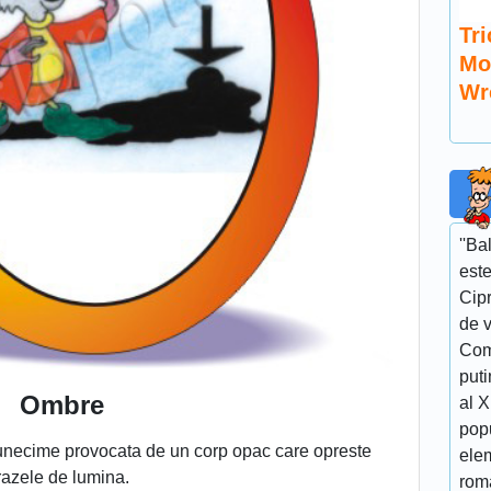
Tri
Mo
Wr
''Ba
este
Cipr
de v
Com
puti
Ombre
al 
popu
tunecime provocata de un corp opac care opreste
elem
razele de lumina.
roma