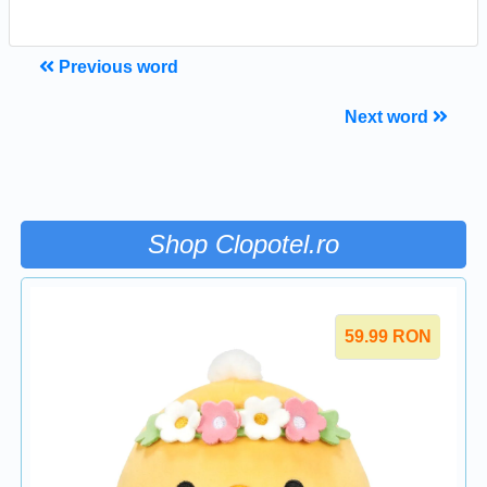
Previous word
Next word
Shop Clopotel.ro
59.99
RON