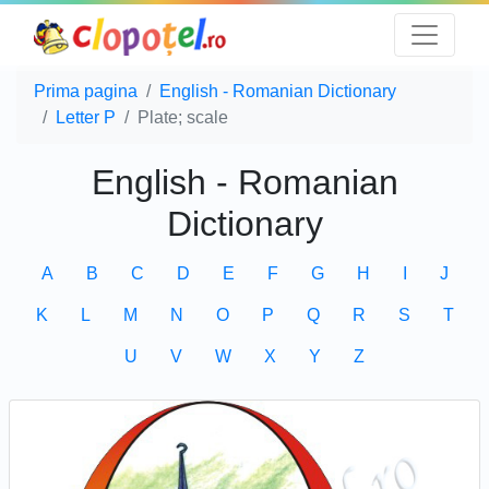
Prima pagina
English - Romanian Dictionary
Letter P
Plate; scale
English - Romanian
Dictionary
A
B
C
D
E
F
G
H
I
J
K
L
M
N
O
P
Q
R
S
T
U
V
W
X
Y
Z