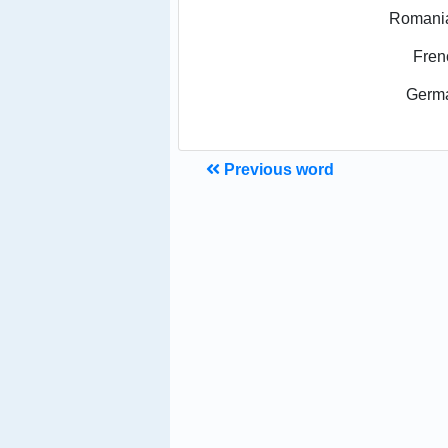
Romani
Fren
Germ
Previous word