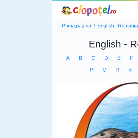
Prima pagina
English - Romania
English - 
A
B
C
D
E
F
P
Q
R
S