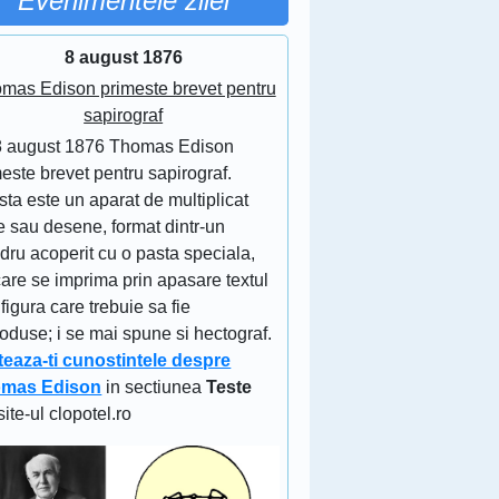
Evenimentele zilei
8 august 1876
mas Edison primeste brevet pentru
sapirograf
8 august 1876 Thomas Edison
este brevet pentru sapirograf.
ta este un aparat de multiplicat
e sau desene, format dintr-un
ndru acoperit cu o pasta speciala,
are se imprima prin apasare textul
figura care trebuie sa fie
oduse; i se mai spune si hectograf.
teaza-ti cunostintele despre
mas Edison
in sectiunea
Teste
site-ul clopotel.ro