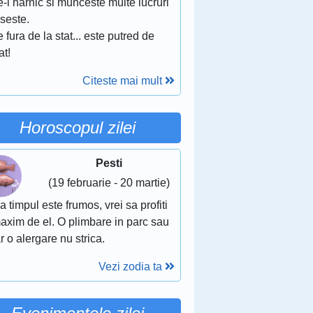
-i harnic si munceste multe lucruri
ipseste.
 fura de la stat... este putred de
at!
Citeste mai mult
Horoscopul zilei
Pesti
(19 februarie - 20 martie)
 timpul este frumos, vrei sa profiti
axim de el. O plimbare in parc sau
r o alergare nu strica.
Vezi zodia ta