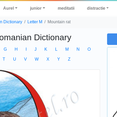
Aurel
junior
meditatii
distractie
n Dictionary
Letter M
Mountain rat
Romanian Dictionary
G
H
I
J
K
L
M
N
O
T
U
V
W
X
Y
Z