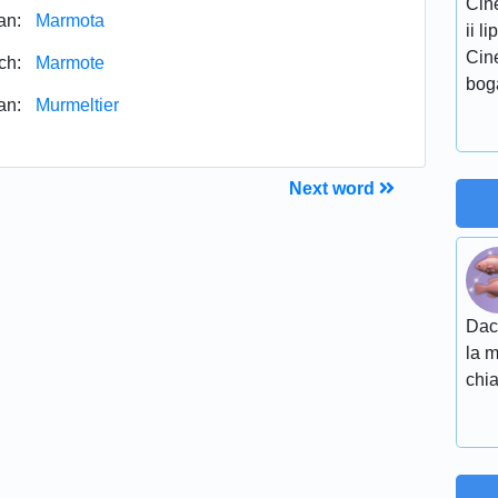
Cine
an:
Marmota
ii l
Cine
ch:
Marmote
bog
an:
Murmeltier
Next word
Daca
la m
chia