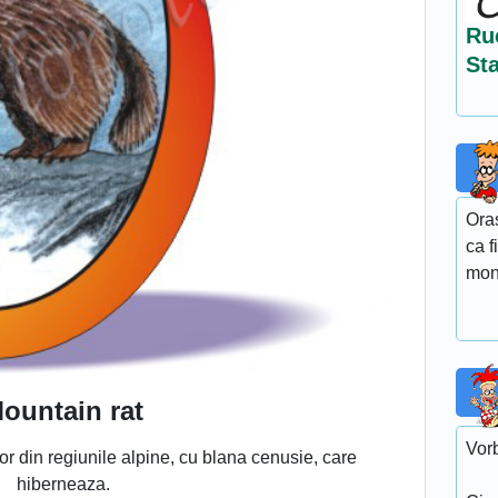
Ru
St
Ora
ca f
mon
ountain rat
Vor
or din regiunile alpine, cu blana cenusie, care
hiberneaza.