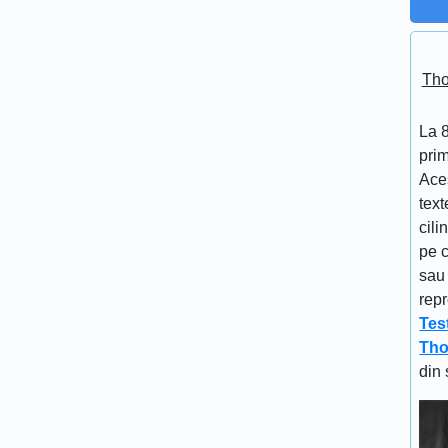
Tho
La 
prim
Aces
text
cili
pe c
sau 
repr
Tes
Tho
din 