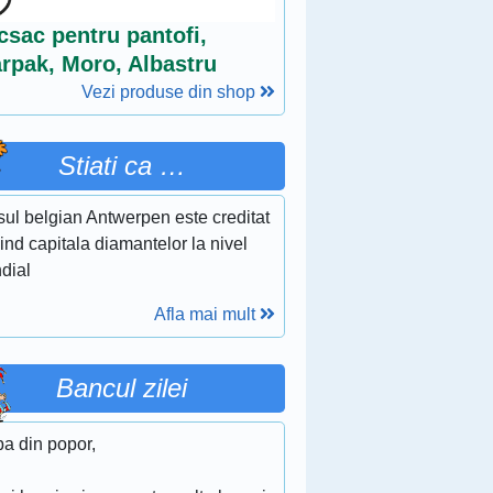
csac pentru pantofi,
arpak, Moro, Albastru
Vezi produse din shop
Stiati ca …
sul belgian Antwerpen este creditat
iind capitala diamantelor la nivel
dial
Afla mai mult
Bancul zilei
ba din popor,