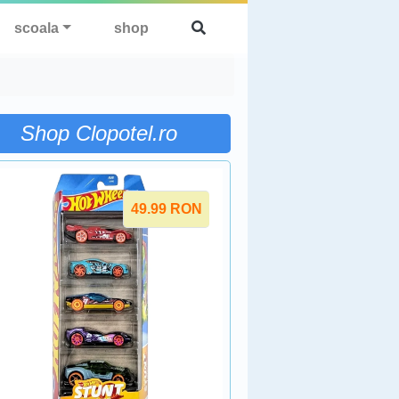
scoala
shop
Shop Clopotel.ro
49.99
RON