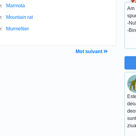
:
Marmota
Am b
spu
:
Mountain rat
-Nu
:
Murmeltier
-Bin
Mot suivant
Este
deoa
deo
sunt
ziua