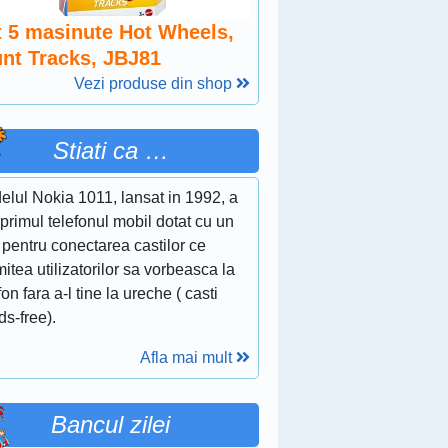
t 5 masinute Hot Wheels,
unt Tracks, JBJ81
Vezi produse din shop
Stiati ca …
elul Nokia 1011, lansat in 1992, a
 primul telefonul mobil dotat cu un
 pentru conectarea castilor ce
itea utilizatorilor sa vorbeasca la
fon fara a-l tine la ureche ( casti
s-free).
Afla mai mult
Bancul zilei