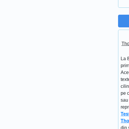
Tho
La 
prim
Aces
text
cili
pe c
sau 
repr
Tes
Tho
din 