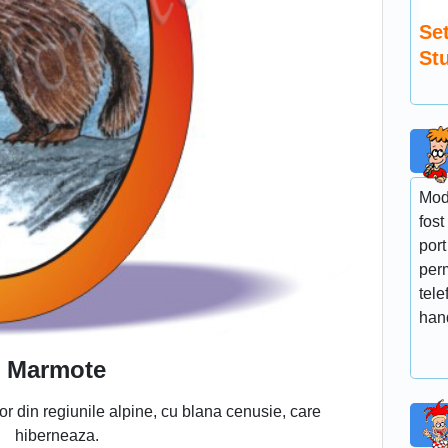
Se
St
Mod
fost
port
perm
tele
hand
Marmote
or din regiunile alpine, cu blana cenusie, care
hiberneaza.