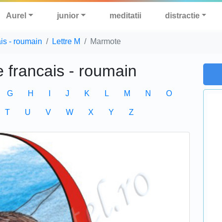
Aurel
junior
meditatii
distractie
ais - roumain
Lettre M
Marmote
e francais - roumain
G
H
I
J
K
L
M
N
O
T
U
V
W
X
Y
Z