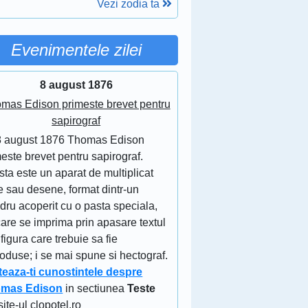
Vezi zodia ta
Evenimentele zilei
8 august 1876
mas Edison primeste brevet pentru
sapirograf
8 august 1876 Thomas Edison
este brevet pentru sapirograf.
ta este un aparat de multiplicat
e sau desene, format dintr-un
ndru acoperit cu o pasta speciala,
are se imprima prin apasare textul
figura care trebuie sa fie
oduse; i se mai spune si hectograf.
teaza-ti cunostintele despre
mas Edison
in sectiunea
Teste
site-ul clopotel.ro