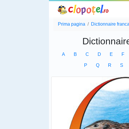
Prima pagina
Dictionnaire franc
Dictionnair
A
B
C
D
E
F
P
Q
R
S