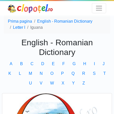
Prima pagina
English - Romanian Dictionary
Letter I
Iguana
English - Romanian
Dictionary
A
B
C
D
E
F
G
H
I
J
K
L
M
N
O
P
Q
R
S
T
U
V
W
X
Y
Z