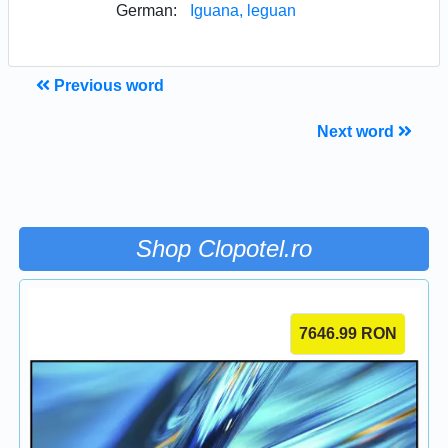
German:
Iguana, leguan
Previous word
Next word
Shop Clopotel.ro
7646.99
RON