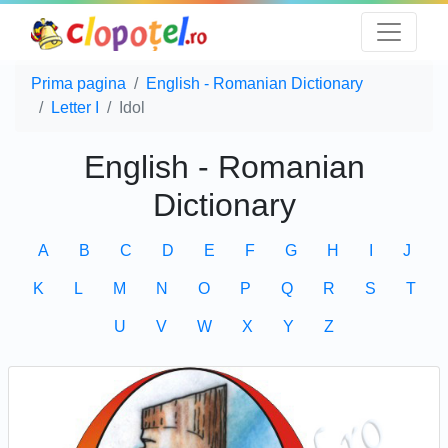
Prima pagina
English - Romanian Dictionary
Letter I
Idol
English - Romanian
Dictionary
A
B
C
D
E
F
G
H
I
J
K
L
M
N
O
P
Q
R
S
T
U
V
W
X
Y
Z